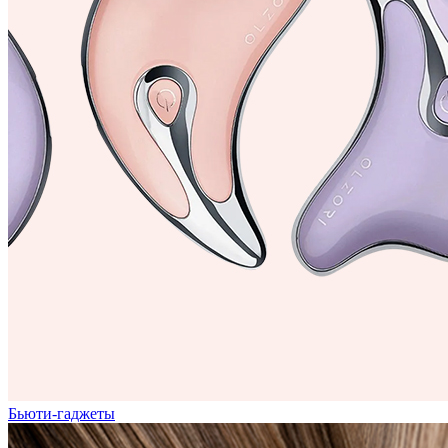
Бьюти-гаджеты