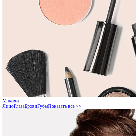
Макияж
Лицо
Глаза
Брови
Губы
Показать все >>