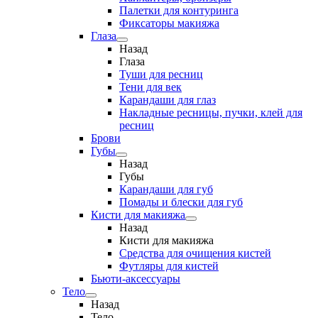
Палетки для контуринга
Фиксаторы макияжа
Глаза
Назад
Глаза
Туши для ресниц
Тени для век
Карандаши для глаз
Накладные ресницы, пучки, клей для
ресниц
Брови
Губы
Назад
Губы
Карандаши для губ
Помады и блески для губ
Кисти для макияжа
Назад
Кисти для макияжа
Средства для очищения кистей
Футляры для кистей
Бьюти-аксессуары
Тело
Назад
Тело