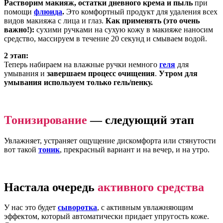
Растворим макияж, остатки дневного крема и пыль
при
помощи
флюида
.
Это комфортный продукт для удаления всех
видов макияжа с лица и глаз.
Как применять (это очень
важно!):
сухими ручками на сухую кожу в макияже наносим
средство, массируем в течение 20 секунд и смываем водой.
2 этап:
Теперь набираем на влажные ручки немного
геля
для
умывания и
завершаем процесс очищения
.
Утром для
умывания используем только гель/пенку.
Тонизирование
— следующий этап
Увлажняет, устраняет ощущение дискомфорта или стянутости
вот такой
тоник
, прекрасный вариант и на вечер, и на утро.
Настала очередь
активного средства
У нас это будет
сыворотка
, с активным увлажняющим
эффектом, который автоматически придает упругость коже.