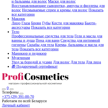
и бальзамы для волос
Маски для волос
Восстанавливающие сыворотки, ампулы и филлеры для
волос
Несмываемые спреи и кремы для волос
Показать
все категории
Макияж
Лицо
Глаза
Брови
Губы
Кисти для макияжа
Бьюти-
аксессуары
Показать все категории
Тело
Профессиональные средства для тела
Гели и масла для
ванны и душа
Пена для ванн
Средства для интимной
гигиены
Скрабы для тела
Кремы, бальзамы и масла для
тела
Показать все категории
Маникюр и педикюр
Мужчинам
Уход за бородой и усами
Для волос
Для тела
Для лица
🎁 Подарочный сертификат
0
Телефоны
+375 (29) 391-00-70
Работаем по всей Беларуси
Личный кабинет