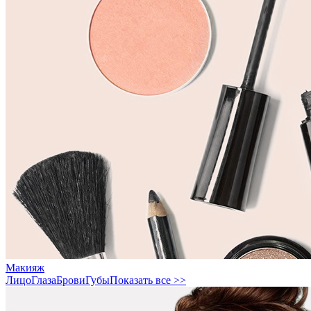
Макияж
Лицо
Глаза
Брови
Губы
Показать все >>