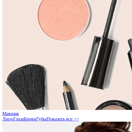
Макияж
Лицо
Глаза
Брови
Губы
Показать все >>