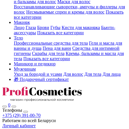
и бальзамы для волос
Маски для волос
Восстанавливающие сыворотки, ампулы и филлеры для
волос
Несмываемые спреи и кремы для волос
Показать
все категории
Макияж
Лицо
Глаза
Брови
Губы
Кисти для макияжа
Бьюти-
аксессуары
Показать все категории
Тело
Профессиональные средства для тела
Гели и масла для
ванны и душа
Пена для ванн
Средства для интимной
гигиены
Скрабы для тела
Кремы, бальзамы и масла для
тела
Показать все категории
Маникюр и педикюр
Мужчинам
Уход за бородой и усами
Для волос
Для тела
Для лица
🎁 Подарочный сертификат
0
Телефоны
+375 (29) 391-00-70
Работаем по всей Беларуси
Личный кабинет