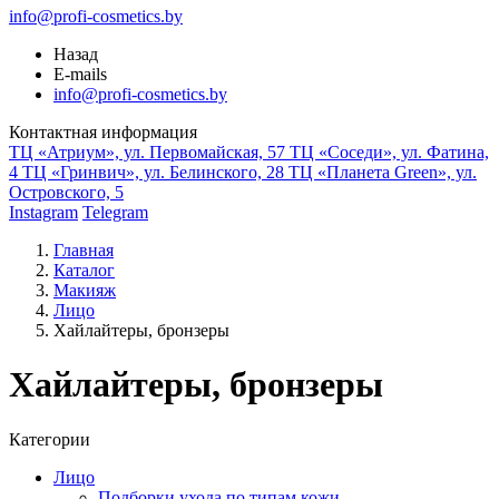
info@profi-cosmetics.by
Назад
E-mails
info@profi-cosmetics.by
Контактная информация
ТЦ «Атриум», ул. Первомайская, 57
ТЦ «Соседи», ул. Фатина,
4
ТЦ «Гринвич», ул. Белинского, 28
ТЦ «Планета Green», ул.
Островского, 5
Instagram
Telegram
Главная
Каталог
Макияж
Лицо
Хайлайтеры, бронзеры
Хайлайтеры, бронзеры
Категории
Лицо
Подборки ухода по типам кожи