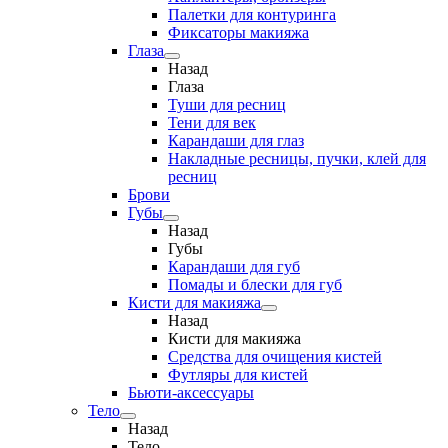
Палетки для контуринга
Фиксаторы макияжа
Глаза
Назад
Глаза
Туши для ресниц
Тени для век
Карандаши для глаз
Накладные ресницы, пучки, клей для
ресниц
Брови
Губы
Назад
Губы
Карандаши для губ
Помады и блески для губ
Кисти для макияжа
Назад
Кисти для макияжа
Средства для очищения кистей
Футляры для кистей
Бьюти-аксессуары
Тело
Назад
Тело