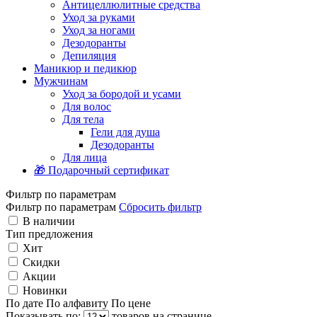
Антицеллюлитные средства
Уход за руками
Уход за ногами
Дезодоранты
Депиляция
Маникюр и педикюр
Мужчинам
Уход за бородой и усами
Для волос
Для тела
Гели для душа
Дезодоранты
Для лица
🎁 Подарочный сертификат
Фильтр по параметрам
Фильтр по параметрам
Сбросить фильтр
В наличии
Тип предложения
Хит
Скидки
Акции
Новинки
По дате
По алфавиту
По цене
Показывать по:
товаров на странице