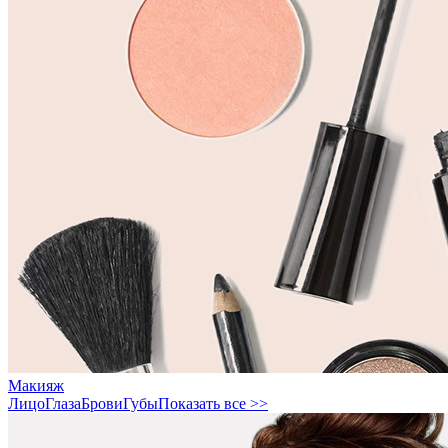
Макияж
Лицо
Глаза
Брови
Губы
Показать все >>