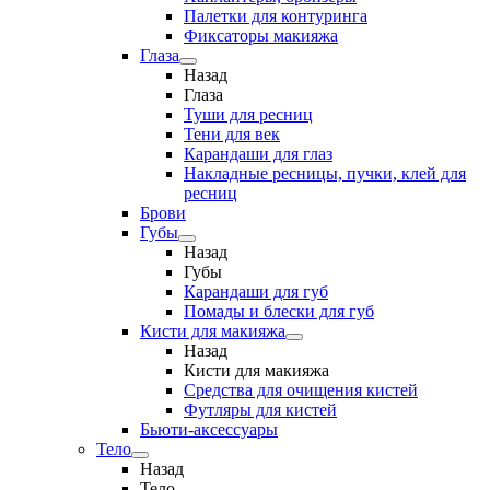
Палетки для контуринга
Фиксаторы макияжа
Глаза
Назад
Глаза
Туши для ресниц
Тени для век
Карандаши для глаз
Накладные ресницы, пучки, клей для
ресниц
Брови
Губы
Назад
Губы
Карандаши для губ
Помады и блески для губ
Кисти для макияжа
Назад
Кисти для макияжа
Средства для очищения кистей
Футляры для кистей
Бьюти-аксессуары
Тело
Назад
Тело