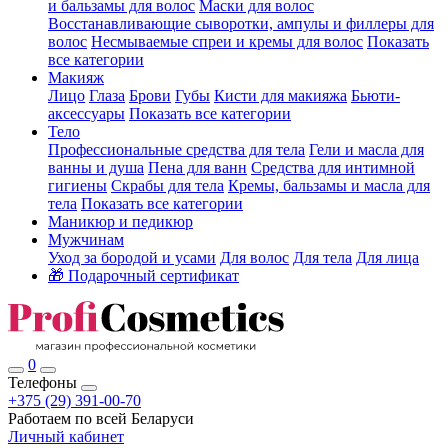
и бальзамы для волос
Маски для волос
Восстанавливающие сыворотки, ампулы и филлеры для
волос
Несмываемые спреи и кремы для волос
Показать
все категории
Макияж
Лицо
Глаза
Брови
Губы
Кисти для макияжа
Бьюти-
аксессуары
Показать все категории
Тело
Профессиональные средства для тела
Гели и масла для
ванны и душа
Пена для ванн
Средства для интимной
гигиены
Скрабы для тела
Кремы, бальзамы и масла для
тела
Показать все категории
Маникюр и педикюр
Мужчинам
Уход за бородой и усами
Для волос
Для тела
Для лица
🎁 Подарочный сертификат
0
Телефоны
+375 (29) 391-00-70
Работаем по всей Беларуси
Личный кабинет