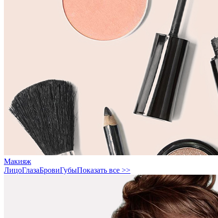
Макияж
Лицо
Глаза
Брови
Губы
Показать все >>