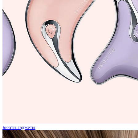
Бьюти-гаджеты