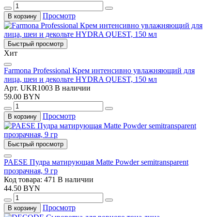
Просмотр
В корзину
Быстрый просмотр
Хит
Farmona Professional Крем интенсивно увлажняющий для
лица, шеи и декольте HYDRA QUEST, 150 мл
Арт. UKR1003
В наличии
59.00 BYN
Просмотр
В корзину
Быстрый просмотр
PAESE Пудра матирующая Matte Powder semitransparent
прозрачная, 9 гр
Код товара: 471
В наличии
44.50 BYN
Просмотр
В корзину