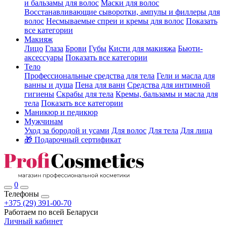
и бальзамы для волос
Маски для волос
Восстанавливающие сыворотки, ампулы и филлеры для
волос
Несмываемые спреи и кремы для волос
Показать
все категории
Макияж
Лицо
Глаза
Брови
Губы
Кисти для макияжа
Бьюти-
аксессуары
Показать все категории
Тело
Профессиональные средства для тела
Гели и масла для
ванны и душа
Пена для ванн
Средства для интимной
гигиены
Скрабы для тела
Кремы, бальзамы и масла для
тела
Показать все категории
Маникюр и педикюр
Мужчинам
Уход за бородой и усами
Для волос
Для тела
Для лица
🎁 Подарочный сертификат
0
Телефоны
+375 (29) 391-00-70
Работаем по всей Беларуси
Личный кабинет