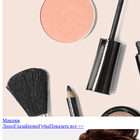
Макияж
Лицо
Глаза
Брови
Губы
Показать все >>