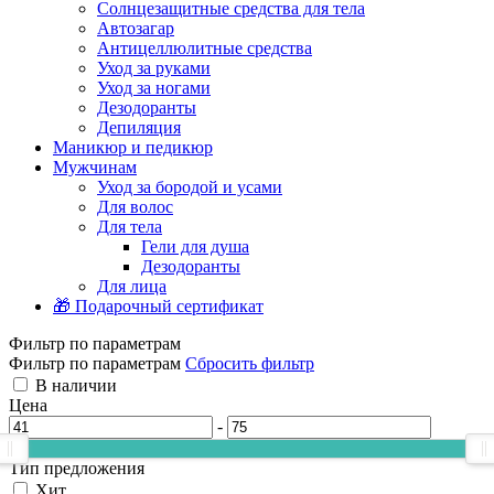
Солнцезащитные средства для тела
Автозагар
Антицеллюлитные средства
Уход за руками
Уход за ногами
Дезодоранты
Депиляция
Маникюр и педикюр
Мужчинам
Уход за бородой и усами
Для волос
Для тела
Гели для душа
Дезодоранты
Для лица
🎁 Подарочный сертификат
Фильтр по параметрам
Фильтр по параметрам
Сбросить фильтр
В наличии
Цена
-
Тип предложения
Хит