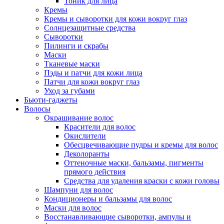
Тоник для лица
Кремы
Кремы и сыворотки для кожи вокруг глаз
Солнцезащитные средства
Сыворотки
Пилинги и скрабы
Маски
Тканевые маски
Пэды и патчи для кожи лица
Патчи для кожи вокруг глаз
Уход за губами
Бьюти-гаджеты
Волосы
Окрашивание волос
Красители для волос
Окислители
Обесцвечивающие пудры и кремы для волос
Деколоранты
Оттеночные маски, бальзамы, пигменты
прямого действия
Средства для удаления краски с кожи головы
Шампуни для волос
Кондиционеры и бальзамы для волос
Маски для волос
Восстанавливающие сыворотки, ампулы и