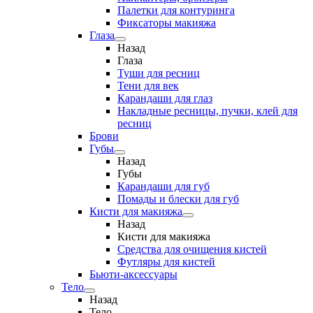
Палетки для контуринга
Фиксаторы макияжа
Глаза
Назад
Глаза
Туши для ресниц
Тени для век
Карандаши для глаз
Накладные ресницы, пучки, клей для
ресниц
Брови
Губы
Назад
Губы
Карандаши для губ
Помады и блески для губ
Кисти для макияжа
Назад
Кисти для макияжа
Средства для очищения кистей
Футляры для кистей
Бьюти-аксессуары
Тело
Назад
Тело