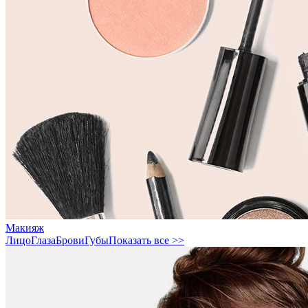
Макияж
Лицо
Глаза
Брови
Губы
Показать все >>