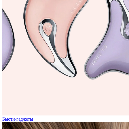
Бьюти-гаджеты