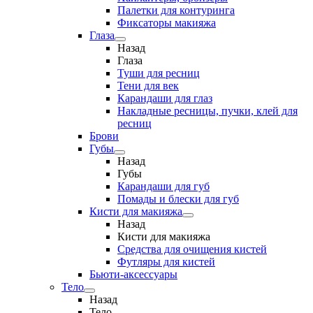
Палетки для контуринга
Фиксаторы макияжа
Глаза
Назад
Глаза
Туши для ресниц
Тени для век
Карандаши для глаз
Накладные ресницы, пучки, клей для
ресниц
Брови
Губы
Назад
Губы
Карандаши для губ
Помады и блески для губ
Кисти для макияжа
Назад
Кисти для макияжа
Средства для очищения кистей
Футляры для кистей
Бьюти-аксессуары
Тело
Назад
Тело