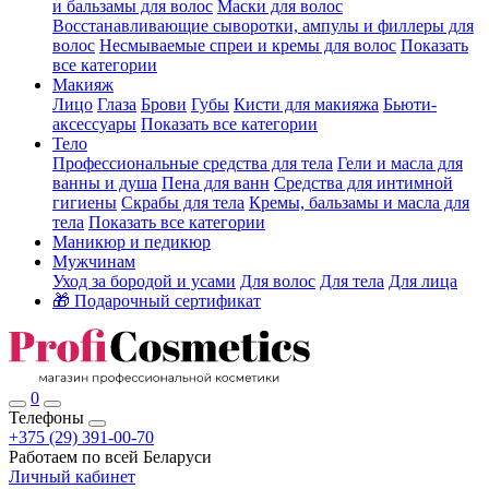
и бальзамы для волос
Маски для волос
Восстанавливающие сыворотки, ампулы и филлеры для
волос
Несмываемые спреи и кремы для волос
Показать
все категории
Макияж
Лицо
Глаза
Брови
Губы
Кисти для макияжа
Бьюти-
аксессуары
Показать все категории
Тело
Профессиональные средства для тела
Гели и масла для
ванны и душа
Пена для ванн
Средства для интимной
гигиены
Скрабы для тела
Кремы, бальзамы и масла для
тела
Показать все категории
Маникюр и педикюр
Мужчинам
Уход за бородой и усами
Для волос
Для тела
Для лица
🎁 Подарочный сертификат
0
Телефоны
+375 (29) 391-00-70
Работаем по всей Беларуси
Личный кабинет