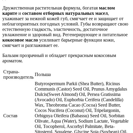
Дружественная растительная формула, богатая
маслом
карите
и
составом отборных натуральных масел
,
ухаживает за нежной кожей губ, смягчает ее и защищает от
неблагоприятных погодных условий. Губы возвращают свою
естественную гладкость, эластичность, достаточное
увлажнение и здоровый вид. Регенерирующее и питательное
кокосовое масло
усиливает барьерные функции кожи,
смягчает и разглаживает ее.
Бальзам прозрачный и обладает прекрасным кокосовым
ароматом.
Страна-
Польша
производитель
Butyrospermum Parkii (Shea Butter), Ricinus
Communis (Castor) Seed Oil, Prunus Amygdalus
Dulcis(Sweet Almond) Oil, Persea Gratissima
(Avocado) Oil, Euphorbia Cerifera (Candelilla)
Wax, Theobroma Cacao (Cocoa) Seed Butter,
Cocos Nucifera (Coconut) Oil, Tripelargonin,
Состав
Orbignya Oleifera (Babassu) Seed Oil, Sorbitan
Olivate, Aqua (Water), Sodium Lactate, Vegetable
Oil, Tocopherol, Ascorbyl Palmitate, Beta-
Sitosterol, Squalene, Glycine Soja (Soybean) Oil,