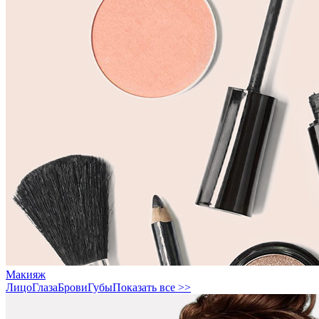
Макияж
Лицо
Глаза
Брови
Губы
Показать все >>