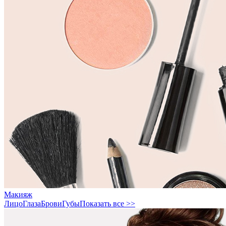
Макияж
Лицо
Глаза
Брови
Губы
Показать все >>