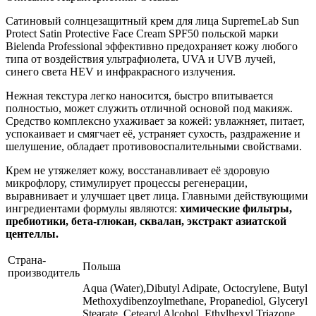
Сатиновый солнцезащитный крем для лица SupremeLab Sun
Protect Satin Protective Face Cream SPF50 польской марки
Bielenda Professional эффективно предохраняет кожу любого
типа от воздействия ультрафиолета, UVA и UVB лучей,
синего света HEV и инфракрасного излучения.
Нежная текстура легко наносится, быстро впитывается
полностью, может служить отличной основой под макияж.
Средство комплексно ухаживает за кожей: увлажняет, питает,
успокаивает и смягчает её, устраняет сухость, раздражение и
шелушение, обладает противовоспалительными свойствами.
Крем не утяжеляет кожу, восстанавливает её здоровую
микрофлору, стимулирует процессы регенерации,
выравнивает и улучшает цвет лица. Главными действующими
ингредиентами формулы являются:
химические фильтры,
пребиотики, бета-глюкан, сквалан, экстракт азиатской
центеллы.
Страна-
Польша
производитель
Aqua (Water),Dibutyl Adipate, Octocrylene, Butyl
Methoxydibenzoylmethane, Propanediol, Glyceryl
Stearate, Cetearyl Alcohol, Ethylhexyl Triazone,