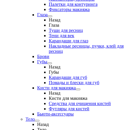
Палетки для контуринга
Фиксаторы макияжа
Глаза
Назад
Глаза
Туши для ресниц
Тени для век
Карандаши для глаз
Накладные ресницы, пучки, клей для
ресниц
Брови
Губы
Назад
Губы
Карандаши для губ
Помады и блески для губ
Кисти для макияжа
Назад
Кисти для макияжа
Средства для очищения кистей
Футляры для кистей
Бьюти-аксессуары
Тело
Назад
Тело