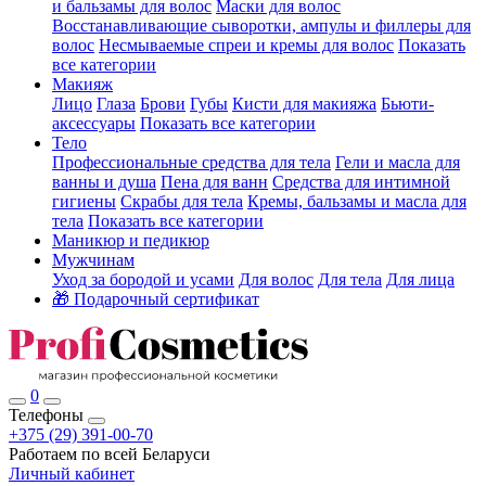
и бальзамы для волос
Маски для волос
Восстанавливающие сыворотки, ампулы и филлеры для
волос
Несмываемые спреи и кремы для волос
Показать
все категории
Макияж
Лицо
Глаза
Брови
Губы
Кисти для макияжа
Бьюти-
аксессуары
Показать все категории
Тело
Профессиональные средства для тела
Гели и масла для
ванны и душа
Пена для ванн
Средства для интимной
гигиены
Скрабы для тела
Кремы, бальзамы и масла для
тела
Показать все категории
Маникюр и педикюр
Мужчинам
Уход за бородой и усами
Для волос
Для тела
Для лица
🎁 Подарочный сертификат
0
Телефоны
+375 (29) 391-00-70
Работаем по всей Беларуси
Личный кабинет