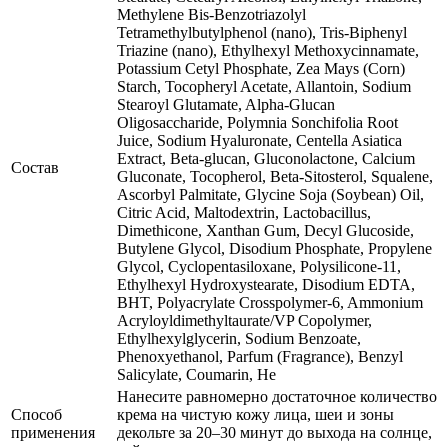
Methylene Bis-Benzotriazolyl
Tetramethylbutylphenol (nano), Tris-Biphenyl
Triazine (nano), Ethylhexyl Methoxycinnamate,
Potassium Cetyl Phosphate, Zea Mays (Corn)
Starch, Tocopheryl Acetate, Allantoin, Sodium
Stearoyl Glutamate, Alpha-Glucan
Oligosaccharide, Polymnia Sonchifolia Root
Juice, Sodium Hyaluronate, Centella Asiatica
Extract, Beta-glucan, Gluconolactone, Calcium
Состав
Gluconate, Tocopherol, Beta-Sitosterol, Squalene,
Ascorbyl Palmitate, Glycine Soja (Soybean) Oil,
Citric Acid, Maltodextrin, Lactobacillus,
Dimethicone, Xanthan Gum, Decyl Glucoside,
Butylene Glycol, Disodium Phosphate, Propylene
Glycol, Cyclopentasiloxane, Polysilicone-11,
Ethylhexyl Hydroxystearate, Disodium EDTA,
BHT, Polyacrylate Crosspolymer-6, Ammonium
Acryloyldimethyltaurate/VP Copolymer,
Ethylhexylglycerin, Sodium Benzoate,
Phenoxyethanol, Parfum (Fragrance), Benzyl
Salicylate, Coumarin, He
Нанесите равномерно достаточное количество
Способ
крема на чистую кожу лица, шеи и зоны
применения
декольте за 20–30 минут до выхода на солнце,