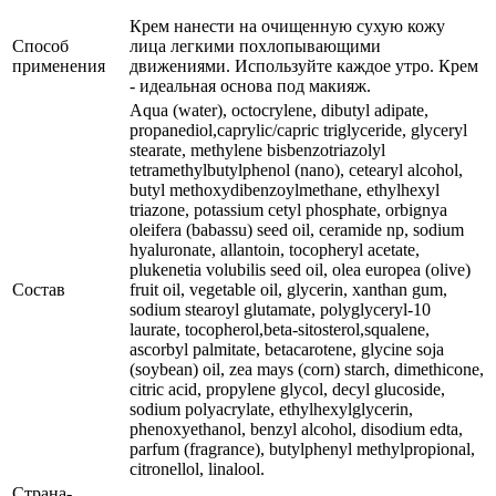
Крем нанести на очищенную сухую кожу
Способ
лица легкими похлопывающими
применения
движениями. Используйте каждое утро. Крем
- идеальная основа под макияж.
Аqua (water), octocrylene, dibutyl adipate,
propanediol,caprylic/capric triglyceride, glyceryl
stearate, methylene bisbenzotriazolyl
tetramethylbutylphenol (nano), cetearyl alcohol,
butyl methoxydibenzoylmethane, ethylhexyl
triazone, potassium cetyl phosphate, orbignya
oleifera (babassu) seed oil, ceramide np, sodium
hyaluronate, allantoin, tocopheryl acetate,
plukenetia volubilis seed oil, olea europea (olive)
Состав
fruit oil, vegetable oil, glycerin, xanthan gum,
sodium stearoyl glutamate, polyglyceryl-10
laurate, tocopherol,beta-sitosterol,squalene,
ascorbyl palmitate, betacarotene, glycine soja
(soybean) oil, zea mays (corn) starch, dimethicone,
citric acid, propylene glycol, decyl glucoside,
sodium polyacrylate, ethylhexylglycerin,
phenoxyethanol, benzyl alcohol, disodium edta,
parfum (fragrance), butylphenyl methylpropional,
citronellol, linalool.
Страна-