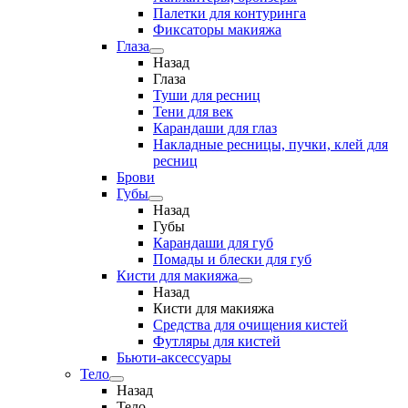
Палетки для контуринга
Фиксаторы макияжа
Глаза
Назад
Глаза
Туши для ресниц
Тени для век
Карандаши для глаз
Накладные ресницы, пучки, клей для
ресниц
Брови
Губы
Назад
Губы
Карандаши для губ
Помады и блески для губ
Кисти для макияжа
Назад
Кисти для макияжа
Средства для очищения кистей
Футляры для кистей
Бьюти-аксессуары
Тело
Назад
Тело