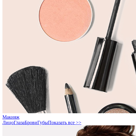
Макияж
Лицо
Глаза
Брови
Губы
Показать все >>