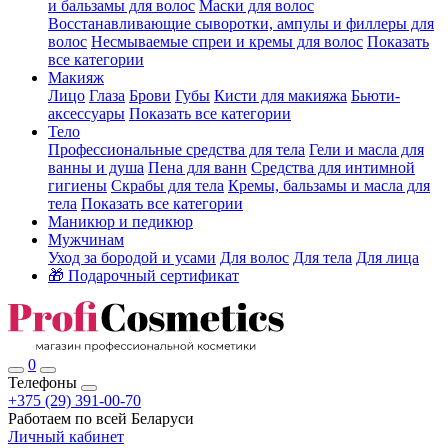
и бальзамы для волос
Маски для волос
Восстанавливающие сыворотки, ампулы и филлеры для
волос
Несмываемые спреи и кремы для волос
Показать
все категории
Макияж
Лицо
Глаза
Брови
Губы
Кисти для макияжа
Бьюти-
аксессуары
Показать все категории
Тело
Профессиональные средства для тела
Гели и масла для
ванны и душа
Пена для ванн
Средства для интимной
гигиены
Скрабы для тела
Кремы, бальзамы и масла для
тела
Показать все категории
Маникюр и педикюр
Мужчинам
Уход за бородой и усами
Для волос
Для тела
Для лица
🎁 Подарочный сертификат
0
Телефоны
+375 (29) 391-00-70
Работаем по всей Беларуси
Личный кабинет