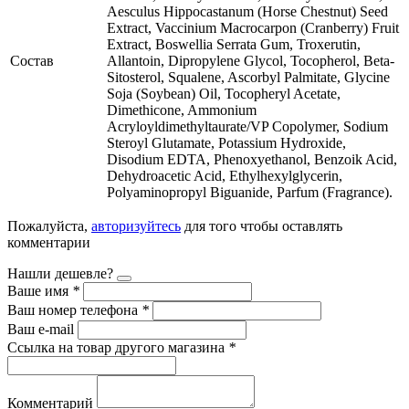
Aesculus Hippocastanum (Horse Chestnut) Seed
Extract, Vaccinium Macrocarpon (Cranberry) Fruit
Extract, Boswellia Serrata Gum, Troxerutin,
Состав
Allantoin, Dipropylene Glycol, Tocopherol, Beta-
Sitosterol, Squalene, Ascorbyl Palmitate, Glycine
Soja (Soybean) Oil, Tocopheryl Acetate,
Dimethicone, Ammonium
Acryloyldimethyltaurate/VP Copolymer, Sodium
Steroyl Glutamate, Potassium Hydroxide,
Disodium EDTA, Phenoxyethanol, Benzoik Acid,
Dehydroacetic Acid, Ethylhexylglycerin,
Polyaminopropyl Biguanide, Parfum (Fragrance).
Пожалуйста,
авторизуйтесь
для того чтобы оставлять
комментарии
Нашли дешевле?
Ваше имя
*
Ваш номер телефона
*
Ваш e-mail
Ссылка на товар другого магазина
*
Комментарий