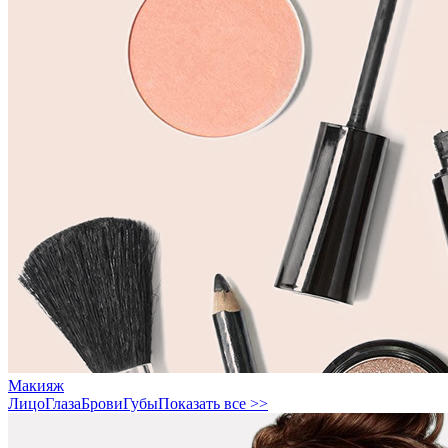
Макияж
Лицо
Глаза
Брови
Губы
Показать все >>