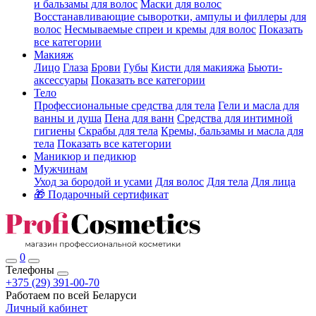
и бальзамы для волос
Маски для волос
Восстанавливающие сыворотки, ампулы и филлеры для
волос
Несмываемые спреи и кремы для волос
Показать
все категории
Макияж
Лицо
Глаза
Брови
Губы
Кисти для макияжа
Бьюти-
аксессуары
Показать все категории
Тело
Профессиональные средства для тела
Гели и масла для
ванны и душа
Пена для ванн
Средства для интимной
гигиены
Скрабы для тела
Кремы, бальзамы и масла для
тела
Показать все категории
Маникюр и педикюр
Мужчинам
Уход за бородой и усами
Для волос
Для тела
Для лица
🎁 Подарочный сертификат
0
Телефоны
+375 (29) 391-00-70
Работаем по всей Беларуси
Личный кабинет