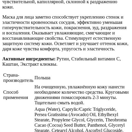
чувствительной, капиллярной, склонной к раздражению
кожи.
Маска для лица заметно способствует укреплению стенок и
эластичности кровеносных сосудов, эффективно уменьшая
гиперчувствительность кожи, покраснения, зуд, раздражения
и воспаления. Оказывает увлажняющие, смягчающие и
восстанавливающие свойства. Стимулирует естественную
защитную систему кожи. Осветляет и улучшает оттенок кожи,
даря коже чувства комфорта, упругость и эластичность.
Активные ингредиенты:
Рутин, Стабильный витамин С,
Каштан, Экстракт клюквы.
Страна-
Польша
производитель
На очищенную, увлажнённую кожу нанести
Способ
необходимое количество средства. Круговыми
применения
движениями помассировать 2-3 минуты.
Тщательно смыть водой.
Aqua (Water), Caprylic/Capric Triglyceride,
Persea Gratissima (Avocado) Oil, Ethylhexyl
Stearate, Propylene Glycol, Glycerin, Theobroma
Cacao (Cocoa) Seed Butter, Panthenol, Glyceryl
Stearate, Cetearyl Alcohol, Ascorbyl Glucoside,