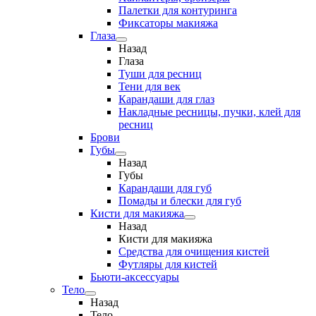
Палетки для контуринга
Фиксаторы макияжа
Глаза
Назад
Глаза
Туши для ресниц
Тени для век
Карандаши для глаз
Накладные ресницы, пучки, клей для
ресниц
Брови
Губы
Назад
Губы
Карандаши для губ
Помады и блески для губ
Кисти для макияжа
Назад
Кисти для макияжа
Средства для очищения кистей
Футляры для кистей
Бьюти-аксессуары
Тело
Назад
Тело