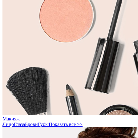
Макияж
Лицо
Глаза
Брови
Губы
Показать все >>