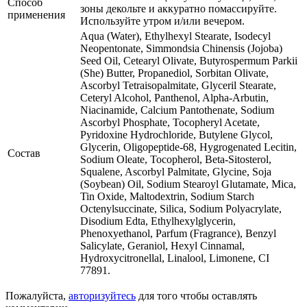
Способ
зоны декольте и аккуратно помассируйте.
применения
Используйте утром и/или вечером.
Aqua (Water), Ethylhexyl Stearate, Isodecyl
Neopentonate, Simmondsia Chinensis (Jojoba)
Seed Oil, Cetearyl Olivate, Butyrospermum Parkii
(She) Butter, Propanediol, Sorbitan Olivate,
Ascorbyl Tetraisopalmitate, Glyceril Stearate,
Ceteryl Alcohol, Panthenol, Alpha-Arbutin,
Niacinamide, Calcium Pantothenate, Sodium
Ascorbyl Phosphate, Tocopheryl Acetate,
Pyridoxine Hydrochloride, Butylene Glycol,
Glycerin, Oligopeptide-68, Hygrogenated Lecitin,
Состав
Sodium Oleate, Tocopherol, Beta-Sitosterol,
Squalene, Ascorbyl Palmitate, Glycine, Soja
(Soybean) Oil, Sodium Stearoyl Glutamate, Mica,
Tin Oxide, Maltodextrin, Sodium Starch
Octenylsuccinate, Silica, Sodium Polyacrylate,
Disodium Edta, Ethylhexylglycerin,
Phenoxyethanol, Parfum (Fragrance), Benzyl
Salicylate, Geraniol, Hexyl Cinnamal,
Hydroxycitronellal, Linalool, Limonene, CI
77891.
Пожалуйста,
авторизуйтесь
для того чтобы оставлять