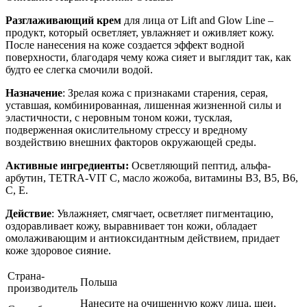
Разглаживающий крем
для лица от Lift and Glow Line –
продукт, который осветляет, увлажняет и оживляет кожу.
После нанесения на коже создается эффект водной
поверхности, благодаря чему кожа сияет и выглядит так, как
будто ее слегка смочили водой.
Назначение
: Зрелая кожа с признаками старения, серая,
уставшая, комбинированная, лишенная жизненной силы и
эластичности, с неровным тоном кожи, тусклая,
подверженная окислительному стрессу и вредному
воздействию внешних факторов окружающей среды.
Активные ингредиенты:
Осветляющий пептид, альфа-
арбутин, TETRA-VIT C, масло жожоба, витамины В3, В5, В6,
С, Е.
Действие
: Увлажняет, смягчает, осветляет пигментацию,
оздоравливает кожу, выравнивает тон кожи, обладает
омолаживающим и антиоксидантным действием, придает
коже здоровое сияние.
Страна-
Польша
производитель
Нанесите на очищенную кожу лица, шеи,