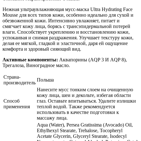
Нежная ультраувлажняющая мусс-маска Ultra Hydrating Face
Mousse для всех типов кожи, особенно идеально для сухой и
обезвоженной кожи. Интенсивно увлажняет, питает и
смягчает кожу лица, борясь с трансэпидермальной потерей
влаги. Способствует укреплению и восстановлению кожи,
успокаивая и снимая раздражения. Улучшает текстуру кожи,
делая ее мягкой, гладкой и эластичной, даря ей ощущение
комфорта и здоровый сияющий вид.
Активные компоненты:
Аквапорины (AQP 3 И AQP 8),
Трегалоза, Виноградное масло.
Страна-
Польша
производитель
Нанесите мусс тонким слоем на очищенную
кожу лица, шеи и декольте, избегая области
Способ
глаз. Оставьте впитываться. Удалите излишки
применения
теплой водой. Также рекомендуется
использовать в качестве подготовки к
массажу лица.
Aqua (Water), Persea Gratissima (Avocado) Oil,
Ethylhexyl Stearate, Trehalose, Tocopheryl
Acetate Glycerin, Glyceryl Stearate, Isodecyl