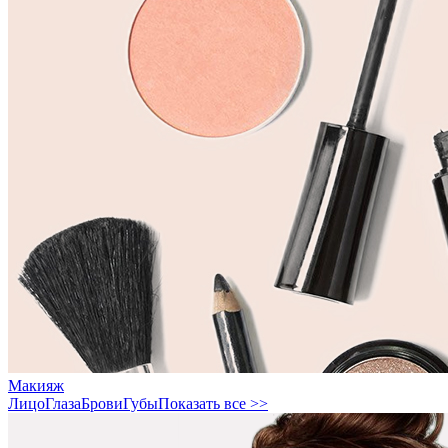
Макияж
Лицо
Глаза
Брови
Губы
Показать все >>