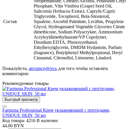
Neopentanoate, Cetearyl Alcohol, Potassium Cetyl
Phosphate, Vitis Vinifera (Grape) Seed Oil,
Salicornia Herbacea Extract, Caprylic/Capric
Triglyceride, Tocopherol, Beta-Sitosteroil,
Состав
Squalene, Ascorbil Palmitate, Lecithin, Propylene
Glycol, Hydrogenated Vegetable Glyceries Citrate
dimethicone, Sodium Polyacrylare, Ammoonium
Acryloyldimethyltaurate/VP Copolymer,
Disodium EDTA, Phenoxyethanol,
Ethylhexylglycerin, DMDM Hydantoin, Parfum
(fragrance), Butylphenyl Methylpropional, Heryl
Cinnamal, Citronellol, Limonene, Linalool.
Пожалуйста,
авторизуйтесь
для того чтобы оставлять
комментарии
Рекомендуемые товары
Быстрый просмотр
Farmona Professional Крем увлажняющий с пептидами,
UNIQUE SKIN, 50 мл
Код товара: 4216
В наличии
44.00 BYN