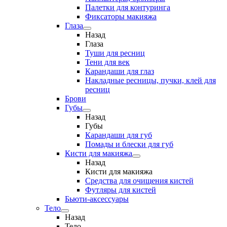
Палетки для контуринга
Фиксаторы макияжа
Глаза
Назад
Глаза
Туши для ресниц
Тени для век
Карандаши для глаз
Накладные ресницы, пучки, клей для
ресниц
Брови
Губы
Назад
Губы
Карандаши для губ
Помады и блески для губ
Кисти для макияжа
Назад
Кисти для макияжа
Средства для очищения кистей
Футляры для кистей
Бьюти-аксессуары
Тело
Назад
Тело