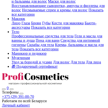
и бальзамы для волос
Маски для волос
Восстанавливающие сыворотки, ампулы и филлеры для
волос
Несмываемые спреи и кремы для волос
Показать
все категории
Макияж
Лицо
Глаза
Брови
Губы
Кисти для макияжа
Бьюти-
аксессуары
Показать все категории
Тело
Профессиональные средства для тела
Гели и масла для
ванны и душа
Пена для ванн
Средства для интимной
гигиены
Скрабы для тела
Кремы, бальзамы и масла для
тела
Показать все категории
Маникюр и педикюр
Мужчинам
Уход за бородой и усами
Для волос
Для тела
Для лица
🎁 Подарочный сертификат
0
Телефоны
+375 (29) 391-00-70
Работаем по всей Беларуси
Личный кабинет