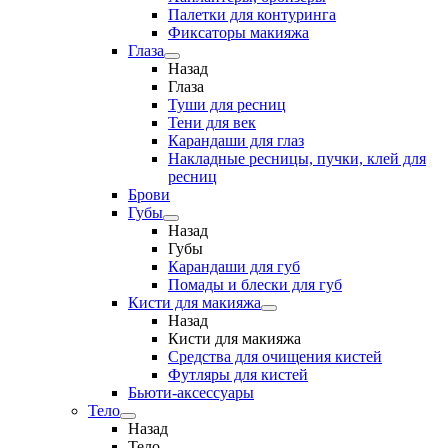
Палетки для контуринга
Фиксаторы макияжа
Глаза
Назад
Глаза
Туши для ресниц
Тени для век
Карандаши для глаз
Накладные ресницы, пучки, клей для
ресниц
Брови
Губы
Назад
Губы
Карандаши для губ
Помады и блески для губ
Кисти для макияжа
Назад
Кисти для макияжа
Средства для очищения кистей
Футляры для кистей
Бьюти-аксессуары
Тело
Назад
Тело