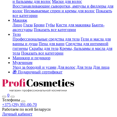
и бальзамы для волос
Маски для волос
Восстанавливающие сыворотки, ампулы и филлеры для
волос
Несмываемые спреи и кремы для волос
Показать
все категории
Макияж
Лицо
Глаза
Брови
Губы
Кисти для макияжа
Бьюти-
аксессуары
Показать все категории
Тело
Профессиональные средства для тела
Гели и масла для
ванны и душа
Пена для ванн
Средства для интимной
гигиены
Скрабы для тела
Кремы, бальзамы и масла для
тела
Показать все категории
Маникюр и педикюр
Мужчинам
Уход за бородой и усами
Для волос
Для тела
Для лица
🎁 Подарочный сертификат
0
Телефоны
+375 (29) 391-00-70
Работаем по всей Беларуси
Личный кабинет