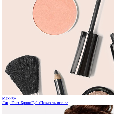
Макияж
Лицо
Глаза
Брови
Губы
Показать все >>