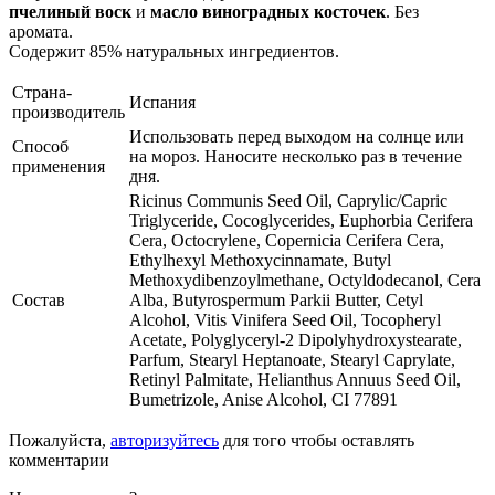
пчелиный воск
и
масло виноградных косточек
. Без
аромата.
Содержит 85% натуральных ингредиентов.
Страна-
Испания
производитель
Использовать перед выходом на солнце или
Способ
на мороз. Наносите несколько раз в течение
применения
дня.
Ricinus Communis Seed Oil, Caprylic/Capric
Triglyceride, Cocoglycerides, Euphorbia Cerifera
Cera, Octocrylene, Copernicia Cerifera Cera,
Ethylhexyl Methoxycinnamate, Butyl
Methoxydibenzoylmethane, Octyldodecanol, Cera
Состав
Alba, Butyrospermum Parkii Butter, Cetyl
Alcohol, Vitis Vinifera Seed Oil, Tocopheryl
Acetate, Polyglyceryl-2 Dipolyhydroxystearate,
Parfum, Stearyl Heptanoate, Stearyl Caprylate,
Retinyl Palmitate, Helianthus Annuus Seed Oil,
Bumetrizole, Anise Alcohol, CI 77891
Пожалуйста,
авторизуйтесь
для того чтобы оставлять
комментарии