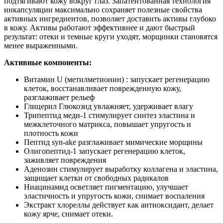
подтягивают кожу вокруг глаз. Запатентованная технология
инкапсуляции максимально сохраняет полезные свойства
активных ингредиентов, позволяет доставить активы глубоко
в кожу. Активы работают эффективнее и дают быстрый
результат: отеки и темные круги уходят, морщинки становятся
менее выраженными.
Активные компоненты:
Витамин U (метилметионин) : запускает регенерацию
клеток, восстанавливает поврежденную кожу,
разглаживает рельеф
Глицерил Глюкозид увлажняет, удерживает влагу
Трипептид меди-1 стимулирует синтез эластина и
межклеточного матрикса, повышает упругость и
плотность кожи
Пептид syn-ake разглаживает мимические морщины
Олигопептид-1 запускает регенерацию клеток,
заживляет повреждения
Аденозин стимулирует выработку коллагена и эластина,
защищает клетки от свободных радикалов
Ниацинамид осветляет пигментацию, улучшает
эластичность и упругость кожи, снимает воспаления
Экстракт хлореллы действует как антиоксидант, делает
кожу ярче, снимает отеки.