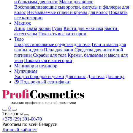
и бальзамы для волос
Маски для волос
Восстанавливающие сыворотки, ампулы и филлеры для
волос
Несмываемые спреи и кремы для волос
Показать
все категории
Макияж
Лицо
Глаза
Брови
Губы
Кисти для макияжа
Бьюти-
аксессуары
Показать все категории
Тело
Профессиональные средства для тела
Гели и масла для
ванны и душа
Пена для ванн
Средства для интимной
гигиены
Скрабы для тела
Кремы, бальзамы и масла для
тела
Показать все категории
Маникюр и педикюр
Мужчинам
Уход за бородой и усами
Для волос
Для тела
Для лица
🎁 Подарочный сертификат
0
Телефоны
+375 (29) 391-00-70
Работаем по всей Беларуси
Личный кабинет