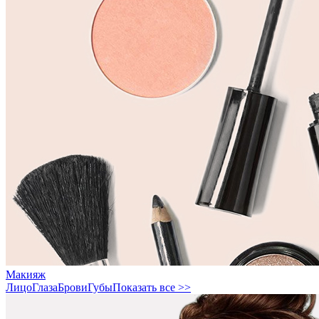
Макияж
Лицо
Глаза
Брови
Губы
Показать все >>