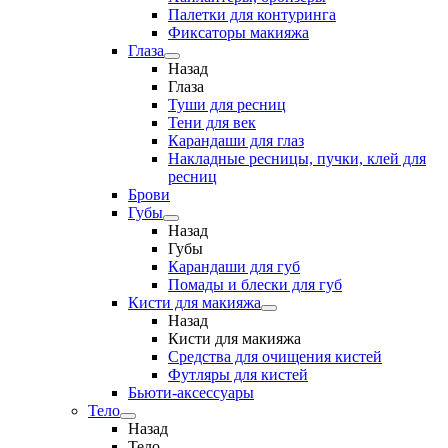
Палетки для контуринга
Фиксаторы макияжа
Глаза
Назад
Глаза
Туши для ресниц
Тени для век
Карандаши для глаз
Накладные ресницы, пучки, клей для
ресниц
Брови
Губы
Назад
Губы
Карандаши для губ
Помады и блески для губ
Кисти для макияжа
Назад
Кисти для макияжа
Средства для очищения кистей
Футляры для кистей
Бьюти-аксессуары
Тело
Назад
Тело