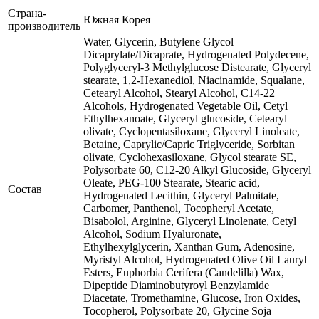
Страна-
Южная Корея
производитель
Water, Glycerin, Butylene Glycol
Dicaprylate/Dicaprate, Hydrogenated Polydecene,
Polyglyceryl-3 Methylglucose Distearate, Glyceryl
stearate, 1,2-Hexanediol, Niacinamide, Squalane,
Cetearyl Alcohol, Stearyl Alcohol, C14-22
Alcohols, Hydrogenated Vegetable Oil, Cetyl
Ethylhexanoate, Glyceryl glucoside, Cetearyl
olivate, Cyclopentasiloxane, Glyceryl Linoleate,
Betaine, Caprylic/Capric Triglyceride, Sorbitan
olivate, Cyclohexasiloxane, Glycol stearate SE,
Polysorbate 60, C12-20 Alkyl Glucoside, Glyceryl
Oleate, PEG-100 Stearate, Stearic acid,
Состав
Hydrogenated Lecithin, Glyceryl Palmitate,
Carbomer, Panthenol, Tocopheryl Acetate,
Bisabolol, Arginine, Glyceryl Linolenate, Cetyl
Alcohol, Sodium Hyaluronate,
Ethylhexylglycerin, Xanthan Gum, Adenosine,
Myristyl Alcohol, Hydrogenated Olive Oil Lauryl
Esters, Euphorbia Cerifera (Candelilla) Wax,
Dipeptide Diaminobutyroyl Benzylamide
Diacetate, Tromethamine, Glucose, Iron Oxides,
Tocopherol, Polysorbate 20, Glycine Soja