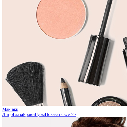
Макияж
Лицо
Глаза
Брови
Губы
Показать все >>