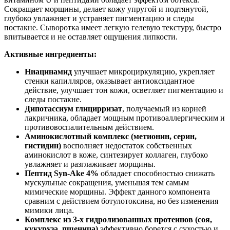
Сокращает морщины, делает кожу упругой и подтянутой,
глубоко увлажняет и устраняет пигментацию и следы
постакне. Сыворотка имеет легкую гелевую текстуру, быстро
впитывается и не оставляет ощущения липкости.
Активные ингредиенты:
Ниацинамид
улучшает микроциркуляцию, укрепляет
стенки капилляров, оказывает антиоксидантное
действие, улучшает тон кожи, осветляет пигментацию и
следы постакне.
Дипотассиум глицирризат
, получаемый из корней
лакричника, обладает мощным противоаллергическим и
противовоспалительным действием.
Аминокислотный комплекс (метионин, серин,
гистидин)
восполняет недостаток собственных
аминокислот в коже, синтезирует коллаген, глубоко
увлажняет и разглаживает морщины.
Пептид Syn-Ake 4%
обладает способностью снижать
мускульные сокращения, уменьшая тем самым
мимические морщины. Эффект данного компонента
сравним с действием ботулотоксина, но без изменения
мимики лица.
Комплекс из 3-х гидролизованных протеинов (соя,
кукуруза, пшеница)
эффективно борется с сухостью и