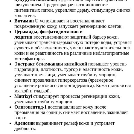
шелушением. Предотвращает возникновение
пигментных пятен, укрепляет дерму, стимулируя синтез
коллагена.
Витамин U
успокаивает и восстанавливает
поврежденную кожу, запускает регенерацию клеток.
Церамиды, фосфатидилхолин и
лецитин
восстанавливают защитный барьер кожи,
уменьшают трансэпидермальную потерю воды, устраняя
сухость и обезвоженность, уменьшают чувствительность
кожи и ее реактивность на различные неблагоприятные
метеофакторы.
Экстракт беламканды китайской
повышает уровень
гидратации, плотность, тургор и эластичность кожи,
улучшает цвет лица, уменьшает глубину морщин,
снижает проявления гиперкератоза (чрезмерное
утолщение рогового слоя эпидермиса). Кожа становится
мягкой и гладкой.
Matrixyl
стимулирует процессы регенерации кожи,
уменьшает глубину морщин.
Олигопептид-1
восстанавливает кожу после
пребывания на солнце, снимает воспаление, заживляет
ранки.
Аденозин
выравнивает рельеф кожи и устраняет
дряблость.