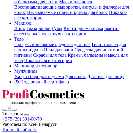
и бальзамы для волос
Маски для волос
Восстанавливающие сыворотки, ампулы и филлеры для
волос
Несмываемые спреи и кремы для волос
Показать
все категории
Макияж
Лицо
Глаза
Брови
Губы
Кисти для макияжа
Бьюти-
аксессуары
Показать все категории
Тело
Профессиональные средства для тела
Гели и масла для
ванны и душа
Пена для ванн
Средства для интимной
гигиены
Скрабы для тела
Кремы, бальзамы и масла для
тела
Показать все категории
Маникюр и педикюр
Мужчинам
Уход за бородой и усами
Для волос
Для тела
Для лица
🎁 Подарочный сертификат
0
Телефоны
+375 (29) 391-00-70
Работаем по всей Беларуси
Личный кабинет