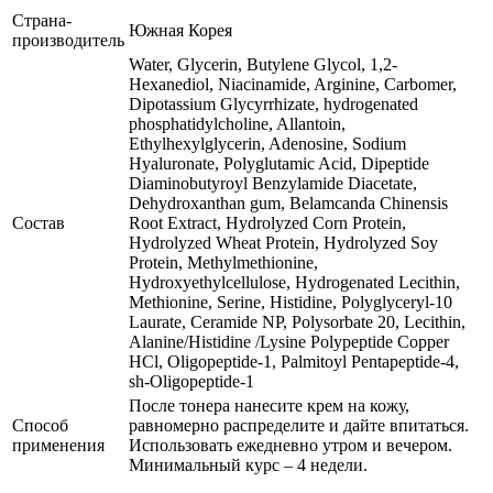
Страна-
Южная Корея
производитель
Water, Glycerin, Butylene Glycol, 1,2-
Hexanediol, Niacinamide, Arginine, Carbomer,
Dipotassium Glycyrrhizate, hydrogenated
phosphatidylcholine, Allantoin,
Ethylhexylglycerin, Adenosine, Sodium
Hyaluronate, Polyglutamic Acid, Dipeptide
Diaminobutyroyl Benzylamide Diacetate,
Dehydroxanthan gum, Belamcanda Chinensis
Состав
Root Extract, Hydrolyzed Corn Protein,
Hydrolyzed Wheat Protein, Hydrolyzed Soy
Protein, Methylmethionine,
Hydroxyethylcellulose, Hydrogenated Lecithin,
Methionine, Serine, Histidine, Polyglyceryl-10
Laurate, Ceramide NP, Polysorbate 20, Lecithin,
Alanine/Histidine /Lysine Polypeptide Copper
HCl, Oligopeptide-1, Palmitoyl Pentapeptide-4,
sh-Oligopeptide-1
После тонера нанесите крем на кожу,
Способ
равномерно распределите и дайте впитаться.
применения
Использовать ежедневно утром и вечером.
Минимальный курс – 4 недели.