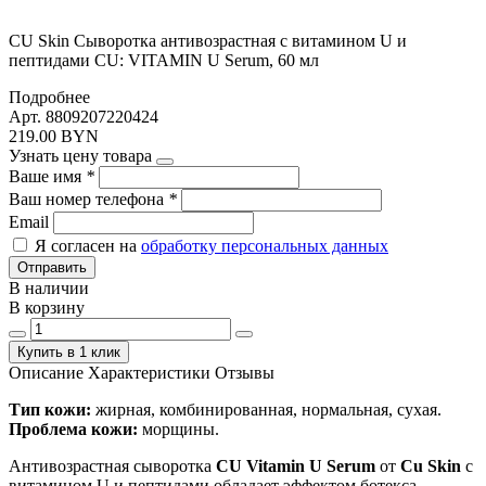
CU Skin Сыворотка антивозрастная с витамином U и
пептидами CU: VITAMIN U Serum, 60 мл
Подробнее
Арт. 8809207220424
219.00 BYN
Узнать цену товара
Ваше имя
*
Ваш номер телефона
*
Email
Я согласен на
обработку персональных данных
Отправить
В наличии
В корзину
Купить в 1 клик
Описание
Характеристики
Отзывы
Тип кожи:
жирная, комбинированная, нормальная, сухая.
Проблема кожи:
морщины.
Антивозрастная сыворотка
CU Vitamin U Serum
от
Cu Skin
с
витамином U и пептидами обладает эффектом ботекса.