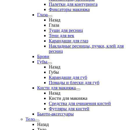
Палетки для контуринга
Фиксаторы макияжа
Глаза
Назад
Глаза
Туши для ресниц
Тени для век
Карандаши для глаз
Накладные ресницы, пучки, клей для
ресниц
Брови
Губы
Назад
Губы
Карандаши для губ
Помады и блески для губ
Кисти для макияжа
Назад
Кисти для макияжа
Средства для очищения кистей
Футляры для кистей
Бьюти-аксессуары
Тело
Назад
Тело