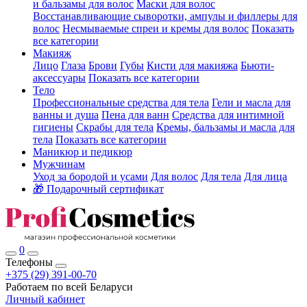
и бальзамы для волос
Маски для волос
Восстанавливающие сыворотки, ампулы и филлеры для
волос
Несмываемые спреи и кремы для волос
Показать
все категории
Макияж
Лицо
Глаза
Брови
Губы
Кисти для макияжа
Бьюти-
аксессуары
Показать все категории
Тело
Профессиональные средства для тела
Гели и масла для
ванны и душа
Пена для ванн
Средства для интимной
гигиены
Скрабы для тела
Кремы, бальзамы и масла для
тела
Показать все категории
Маникюр и педикюр
Мужчинам
Уход за бородой и усами
Для волос
Для тела
Для лица
🎁 Подарочный сертификат
0
Телефоны
+375 (29) 391-00-70
Работаем по всей Беларуси
Личный кабинет