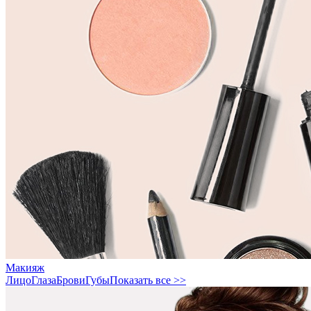
Макияж
Лицо
Глаза
Брови
Губы
Показать все >>