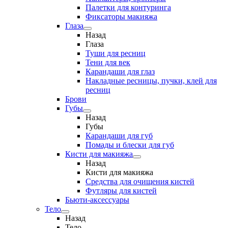
Палетки для контуринга
Фиксаторы макияжа
Глаза
Назад
Глаза
Туши для ресниц
Тени для век
Карандаши для глаз
Накладные ресницы, пучки, клей для
ресниц
Брови
Губы
Назад
Губы
Карандаши для губ
Помады и блески для губ
Кисти для макияжа
Назад
Кисти для макияжа
Средства для очищения кистей
Футляры для кистей
Бьюти-аксессуары
Тело
Назад
Тело