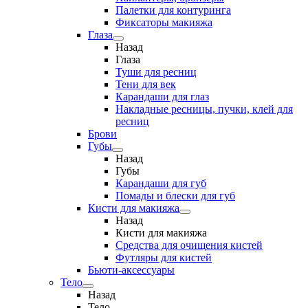
Палетки для контуринга
Фиксаторы макияжа
Глаза
Назад
Глаза
Туши для ресниц
Тени для век
Карандаши для глаз
Накладные ресницы, пучки, клей для
ресниц
Брови
Губы
Назад
Губы
Карандаши для губ
Помады и блески для губ
Кисти для макияжа
Назад
Кисти для макияжа
Средства для очищения кистей
Футляры для кистей
Бьюти-аксессуары
Тело
Назад
Тело