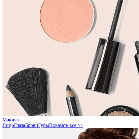
Макияж
Лицо
Глаза
Брови
Губы
Показать все >>