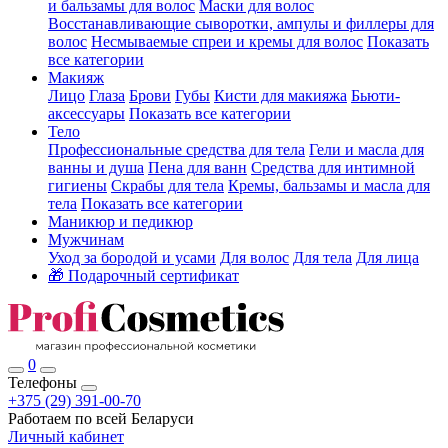
и бальзамы для волос
Маски для волос
Восстанавливающие сыворотки, ампулы и филлеры для
волос
Несмываемые спреи и кремы для волос
Показать
все категории
Макияж
Лицо
Глаза
Брови
Губы
Кисти для макияжа
Бьюти-
аксессуары
Показать все категории
Тело
Профессиональные средства для тела
Гели и масла для
ванны и душа
Пена для ванн
Средства для интимной
гигиены
Скрабы для тела
Кремы, бальзамы и масла для
тела
Показать все категории
Маникюр и педикюр
Мужчинам
Уход за бородой и усами
Для волос
Для тела
Для лица
🎁 Подарочный сертификат
0
Телефоны
+375 (29) 391-00-70
Работаем по всей Беларуси
Личный кабинет