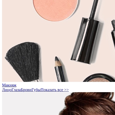
Макияж
Лицо
Глаза
Брови
Губы
Показать все >>