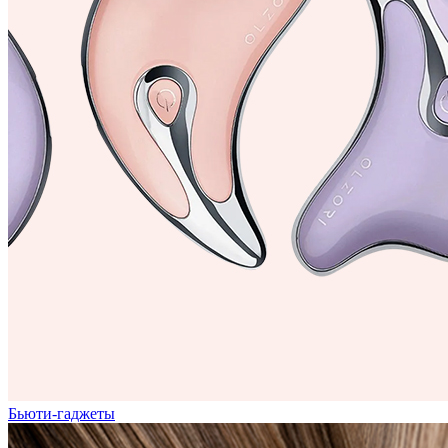
Бьюти-гаджеты