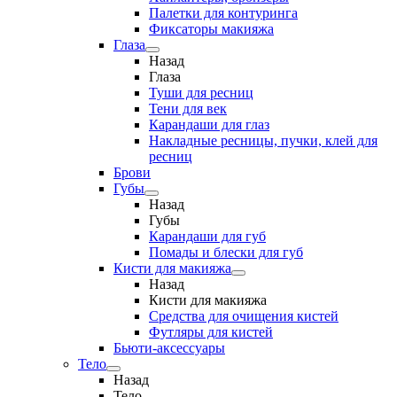
Палетки для контуринга
Фиксаторы макияжа
Глаза
Назад
Глаза
Туши для ресниц
Тени для век
Карандаши для глаз
Накладные ресницы, пучки, клей для
ресниц
Брови
Губы
Назад
Губы
Карандаши для губ
Помады и блески для губ
Кисти для макияжа
Назад
Кисти для макияжа
Средства для очищения кистей
Футляры для кистей
Бьюти-аксессуары
Тело
Назад
Тело