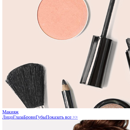
Макияж
Лицо
Глаза
Брови
Губы
Показать все >>