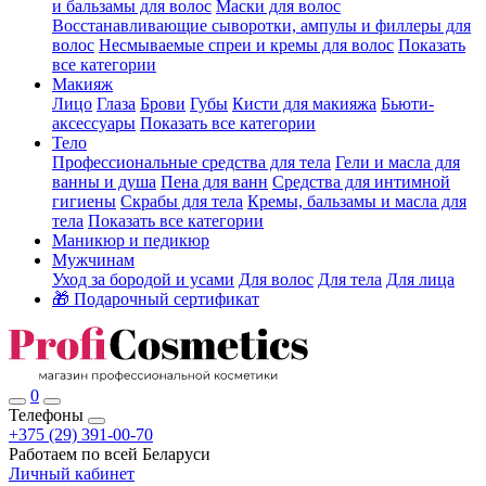
и бальзамы для волос
Маски для волос
Восстанавливающие сыворотки, ампулы и филлеры для
волос
Несмываемые спреи и кремы для волос
Показать
все категории
Макияж
Лицо
Глаза
Брови
Губы
Кисти для макияжа
Бьюти-
аксессуары
Показать все категории
Тело
Профессиональные средства для тела
Гели и масла для
ванны и душа
Пена для ванн
Средства для интимной
гигиены
Скрабы для тела
Кремы, бальзамы и масла для
тела
Показать все категории
Маникюр и педикюр
Мужчинам
Уход за бородой и усами
Для волос
Для тела
Для лица
🎁 Подарочный сертификат
0
Телефоны
+375 (29) 391-00-70
Работаем по всей Беларуси
Личный кабинет