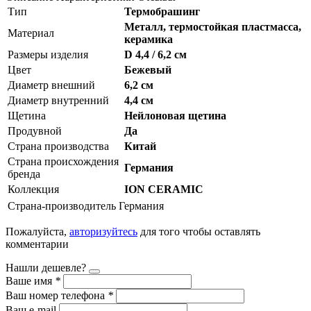
Тип
Термобрашинг
Металл, термостойкая пластмасса,
Материал
керамика
Размеры изделия
D 4,4 / 6,2 см
Цвет
Бежевый
Диаметр внешний
6,2 см
Диаметр внутренний
4,4 см
Щетина
Нейлоновая щетина
Продувной
Да
Страна производства
Китай
Страна происхождения
Германия
бренда
Коллекция
ION CERAMIC
Страна-производитель
Германия
Пожалуйста,
авторизуйтесь
для того чтобы оставлять
комментарии
Нашли дешевле?
Ваше имя
*
Ваш номер телефона
*
Ваш e-mail