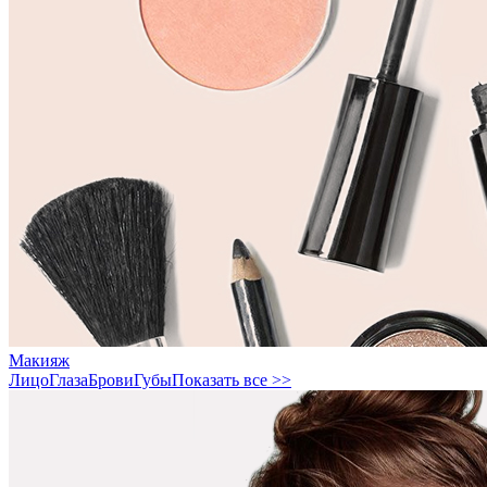
Макияж
Лицо
Глаза
Брови
Губы
Показать все >>