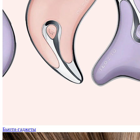
Бьюти-гаджеты