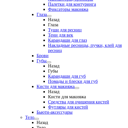
Палетки для контуринга
Фиксаторы макияжа
Глаза
Назад
Глаза
Туши для ресниц
Тени для век
Карандаши для глаз
Накладные ресницы, пучки, клей для
ресниц
Брови
Губы
Назад
Губы
Карандаши для губ
Помады и блески для губ
Кисти для макияжа
Назад
Кисти для макияжа
Средства для очищения кистей
Футляры для кистей
Бьюти-аксессуары
Тело
Назад
Тело