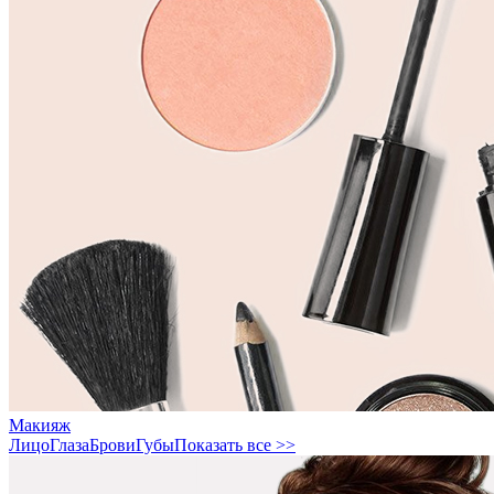
Макияж
Лицо
Глаза
Брови
Губы
Показать все >>