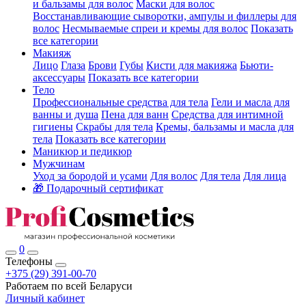
и бальзамы для волос
Маски для волос
Восстанавливающие сыворотки, ампулы и филлеры для
волос
Несмываемые спреи и кремы для волос
Показать
все категории
Макияж
Лицо
Глаза
Брови
Губы
Кисти для макияжа
Бьюти-
аксессуары
Показать все категории
Тело
Профессиональные средства для тела
Гели и масла для
ванны и душа
Пена для ванн
Средства для интимной
гигиены
Скрабы для тела
Кремы, бальзамы и масла для
тела
Показать все категории
Маникюр и педикюр
Мужчинам
Уход за бородой и усами
Для волос
Для тела
Для лица
🎁 Подарочный сертификат
0
Телефоны
+375 (29) 391-00-70
Работаем по всей Беларуси
Личный кабинет