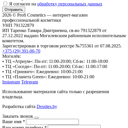
Я согласен на
обработку персональных данных
Отправить
2026 © Profi Cosmetics — интернет-магазин
профессиональной косметики
УНП 791322879
ИП Таренко Тамара Дмитриевна, св-во 791322879 от
27.12.2022 выдано Могилевским районнным исполнительным
комитетом.
Зарегистрирован в торговом реестре №755361 от 07.08.2025.
+375 (29) 391-00-70
Могилёв:
• ТЦ «Атриум»: Пн-пт: 11:00-20:00; Сб-вс: 11:00-18:00
• ТЦ «Соседи»: Пн-пт: 11:00-20:00; Сб-вс: 11:00-17:00
• ТЦ «Гринвич»: Ежедневно: 10:00-21:00
• ТЦ «Планета Green»: Ежедневно: 10:00-21:00
Instagram
Telegram
Использование материалов сайта только с разрешения
владельца.
Разработка сайта
Dessites.by
Заказать звонок
Ваше имя
*
Ваш номер телефона
*