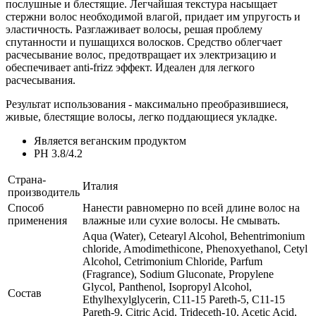
послушные и блестящие. Легчайшая текстура насыщает
стержни волос необходимой влагой, придает им упругость и
эластичность. Разглаживает волосы, решая проблему
спутанности и пушащихся волосков. Средство облегчает
расчесывание волос, предотвращает их электризацию и
обеспечивает anti-frizz эффект. Идеален для легкого
расчесывания.
Результат использования - максимально преобразившиеся,
живые, блестящие волосы, легко поддающиеся укладке.
Является веганским продуктом
PH 3.8/4.2
Страна-
Италия
производитель
Способ
Нанести равномерно по всей длине волос на
применения
влажные или сухие волосы. Не смывать.
Aqua (Water), Cetearyl Alcohol, Behentrimonium
chloride, Amodimethicone, Phenoxyethanol, Cetyl
Alcohol, Cetrimonium Chloride, Parfum
(Fragrance), Sodium Gluconate, Propylene
Glycol, Panthenol, Isopropyl Alcohol,
Состав
Ethylhexylglycerin, C11-15 Pareth-5, C11-15
Pareth-9, Citric Acid, Trideceth-10, Acetic Acid,