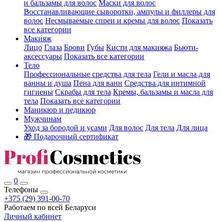
и бальзамы для волос
Маски для волос
Восстанавливающие сыворотки, ампулы и филлеры для
волос
Несмываемые спреи и кремы для волос
Показать
все категории
Макияж
Лицо
Глаза
Брови
Губы
Кисти для макияжа
Бьюти-
аксессуары
Показать все категории
Тело
Профессиональные средства для тела
Гели и масла для
ванны и душа
Пена для ванн
Средства для интимной
гигиены
Скрабы для тела
Кремы, бальзамы и масла для
тела
Показать все категории
Маникюр и педикюр
Мужчинам
Уход за бородой и усами
Для волос
Для тела
Для лица
🎁 Подарочный сертификат
0
Телефоны
+375 (29) 391-00-70
Работаем по всей Беларуси
Личный кабинет