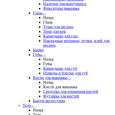
Палетки для контуринга
Фиксаторы макияжа
Глаза
Назад
Глаза
Туши для ресниц
Тени для век
Карандаши для глаз
Накладные ресницы, пучки, клей для
ресниц
Брови
Губы
Назад
Губы
Карандаши для губ
Помады и блески для губ
Кисти для макияжа
Назад
Кисти для макияжа
Средства для очищения кистей
Футляры для кистей
Бьюти-аксессуары
Тело
Назад
Тело