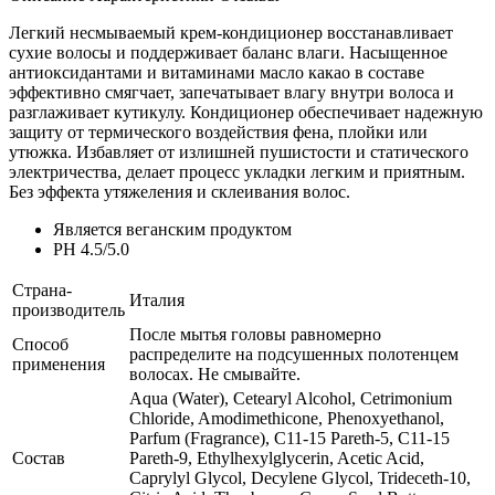
Легкий несмываемый крем-кондиционер восстанавливает
сухие волосы и поддерживает баланс влаги. Насыщенное
антиоксидантами и витаминами масло какао в составе
эффективно смягчает, запечатывает влагу внутри волоса и
разглаживает кутикулу. Кондиционер обеспечивает надежную
защиту от термического воздействия фена, плойки или
утюжка. Избавляет от излишней пушистости и статического
электричества, делает процесс укладки легким и приятным.
Без эффекта утяжеления и склеивания волос.
Является веганским продуктом
PH 4.5/5.0
Страна-
Италия
производитель
После мытья головы равномерно
Способ
распределите на подсушенных полотенцем
применения
волосах. Не смывайте.
Aqua (Water), Cetearyl Alcohol, Cetrimonium
Chloride, Amodimethicone, Phenoxyethanol,
Parfum (Fragrance), C11-15 Pareth-5, C11-15
Состав
Pareth-9, Ethylhexylglycerin, Acetic Acid,
Caprylyl Glycol, Decylene Glycol, Trideceth-10,