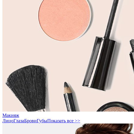
Макияж
Лицо
Глаза
Брови
Губы
Показать все >>