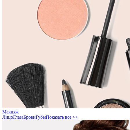
Макияж
Лицо
Глаза
Брови
Губы
Показать все >>