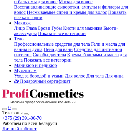
и бальзамы для волос
Маски для волос
Восстанавливающие сыворотки, ампулы и филлеры для
волос
Несмываемые спреи и кремы для волос
Показать
все категории
Макияж
Лицо
Глаза
Брови
Губы
Кисти для макияжа
Бьюти-
аксессуары
Показать все категории
Тело
Профессиональные средства для тела
Гели и масла для
ванны и душа
Пена для ванн
Средства для интимной
гигиены
Скрабы для тела
Кремы, бальзамы и масла для
тела
Показать все категории
Маникюр и педикюр
Мужчинам
Уход за бородой и усами
Для волос
Для тела
Для лица
🎁 Подарочный сертификат
0
Телефоны
+375 (29) 391-00-70
Работаем по всей Беларуси
Личный кабинет