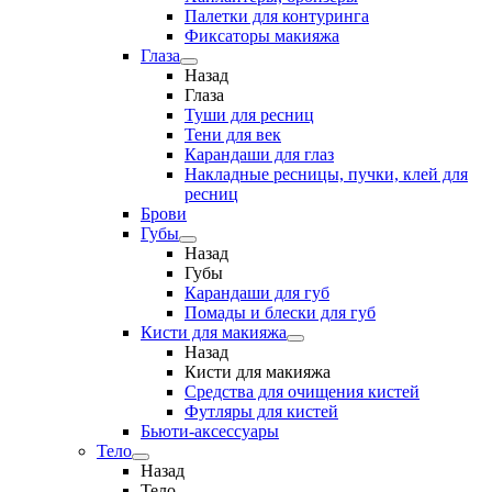
Палетки для контуринга
Фиксаторы макияжа
Глаза
Назад
Глаза
Туши для ресниц
Тени для век
Карандаши для глаз
Накладные ресницы, пучки, клей для
ресниц
Брови
Губы
Назад
Губы
Карандаши для губ
Помады и блески для губ
Кисти для макияжа
Назад
Кисти для макияжа
Средства для очищения кистей
Футляры для кистей
Бьюти-аксессуары
Тело
Назад
Тело