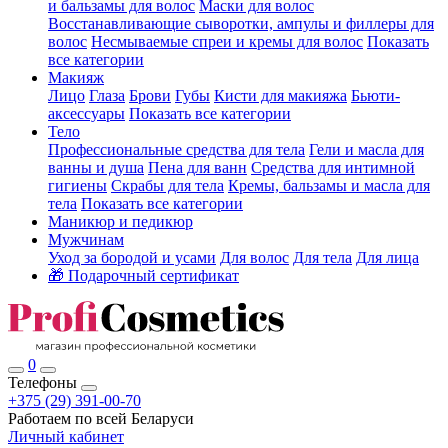
и бальзамы для волос
Маски для волос
Восстанавливающие сыворотки, ампулы и филлеры для
волос
Несмываемые спреи и кремы для волос
Показать
все категории
Макияж
Лицо
Глаза
Брови
Губы
Кисти для макияжа
Бьюти-
аксессуары
Показать все категории
Тело
Профессиональные средства для тела
Гели и масла для
ванны и душа
Пена для ванн
Средства для интимной
гигиены
Скрабы для тела
Кремы, бальзамы и масла для
тела
Показать все категории
Маникюр и педикюр
Мужчинам
Уход за бородой и усами
Для волос
Для тела
Для лица
🎁 Подарочный сертификат
0
Телефоны
+375 (29) 391-00-70
Работаем по всей Беларуси
Личный кабинет