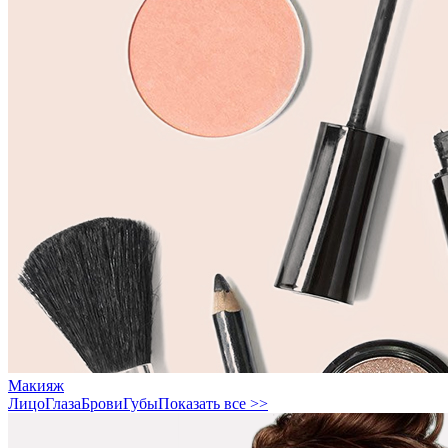
Макияж
Лицо
Глаза
Брови
Губы
Показать все >>