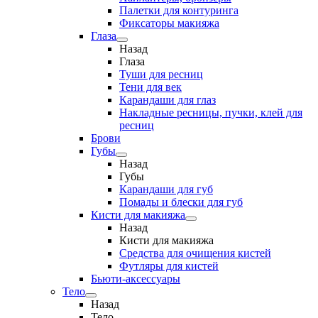
Палетки для контуринга
Фиксаторы макияжа
Глаза
Назад
Глаза
Туши для ресниц
Тени для век
Карандаши для глаз
Накладные ресницы, пучки, клей для
ресниц
Брови
Губы
Назад
Губы
Карандаши для губ
Помады и блески для губ
Кисти для макияжа
Назад
Кисти для макияжа
Средства для очищения кистей
Футляры для кистей
Бьюти-аксессуары
Тело
Назад
Тело