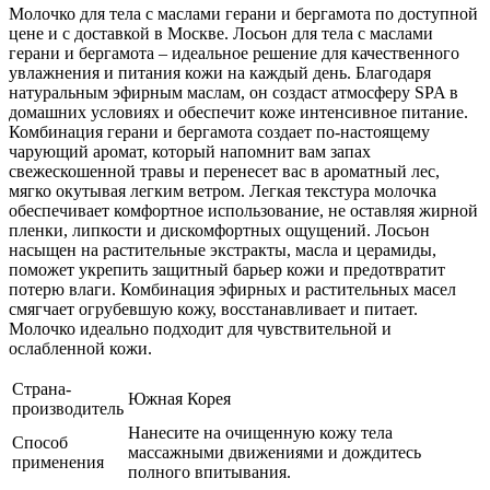
Молочко для тела с маслами герани и бергамота по доступной
цене и с доставкой в Москве. Лосьон для тела с маслами
герани и бергамота – идеальное решение для качественного
увлажнения и питания кожи на каждый день. Благодаря
натуральным эфирным маслам, он создаст атмосферу SPA в
домашних условиях и обеспечит коже интенсивное питание.
Комбинация герани и бергамота создает по-настоящему
чарующий аромат, который напомнит вам запах
свежескошенной травы и перенесет вас в ароматный лес,
мягко окутывая легким ветром. Легкая текстура молочка
обеспечивает комфортное использование, не оставляя жирной
пленки, липкости и дискомфортных ощущений. Лосьон
насыщен на растительные экстракты, масла и церамиды,
поможет укрепить защитный барьер кожи и предотвратит
потерю влаги. Комбинация эфирных и растительных масел
смягчает огрубевшую кожу, восстанавливает и питает.
Молочко идеально подходит для чувствительной и
ослабленной кожи.
Страна-
Южная Корея
производитель
Нанесите на очищенную кожу тела
Способ
массажными движениями и дождитесь
применения
полного впитывания.