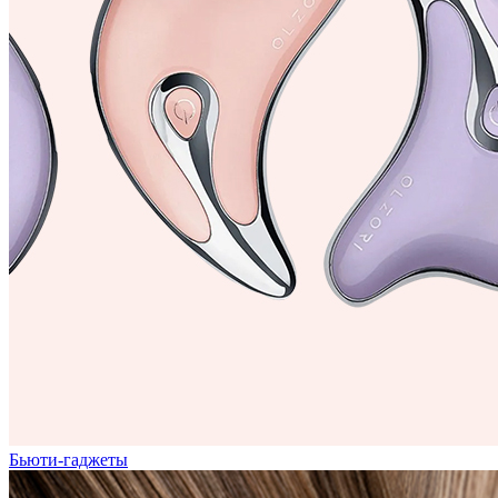
Бьюти-гаджеты