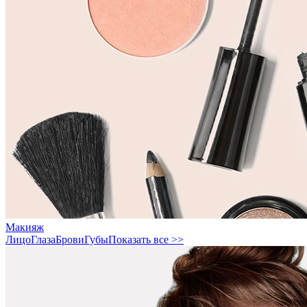
Макияж
Лицо
Глаза
Брови
Губы
Показать все >>