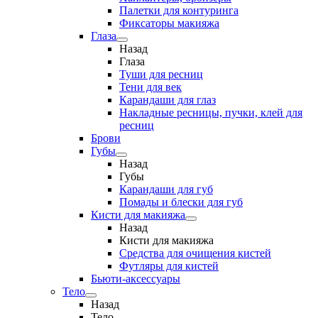
Палетки для контуринга
Фиксаторы макияжа
Глаза
Назад
Глаза
Туши для ресниц
Тени для век
Карандаши для глаз
Накладные ресницы, пучки, клей для
ресниц
Брови
Губы
Назад
Губы
Карандаши для губ
Помады и блески для губ
Кисти для макияжа
Назад
Кисти для макияжа
Средства для очищения кистей
Футляры для кистей
Бьюти-аксессуары
Тело
Назад
Тело