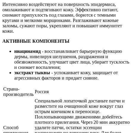
Интенсивно воздействуют на поверхность эпидермиса,
омолаживают и подтягивают кожу. Эффективно питают,
снимают припухлость под глазами, борются с темными
кругами и мелкими морщинками. Разглаживают кожные
заломы, сужают поры, укрепляют и повышают иммунитет
кожи.
АКТИВНЫЕ КОМПОНЕНТЫ
ниацинамид
- восстанавливает барьерную функцию
дермы, нивелируя шелушения, раздражения и
обезвоженность, улучшает цвет лица, убирает тусклость
и снимает воспаления;
экстракт тыквы
- успокаивает кожу, защищает от
агрессивных факторов и придает сияние.
Страна-
Россия
производитель
Специальной лопаточкой достаньте патчи и
разместите на очищенной коже вокруг глаз
острым кончиком к переносице.
Похлопывающими движениями добейтесь
плотного прилегания. Через 20 мин аккуратно
Способ
удалите патчи, остатки эссенции
применения
распределите по верхнему веку. Для более