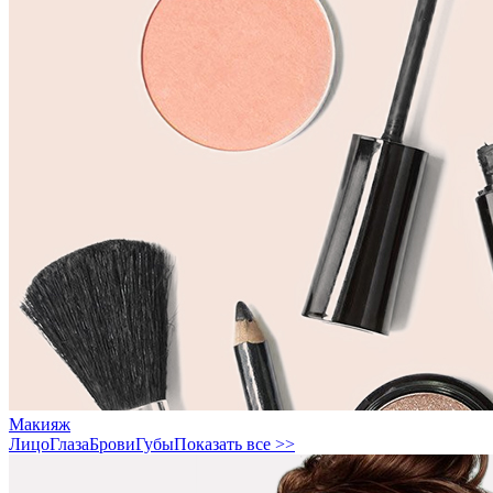
Макияж
Лицо
Глаза
Брови
Губы
Показать все >>