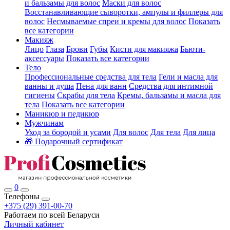
и бальзамы для волос
Маски для волос
Восстанавливающие сыворотки, ампулы и филлеры для
волос
Несмываемые спреи и кремы для волос
Показать
все категории
Макияж
Лицо
Глаза
Брови
Губы
Кисти для макияжа
Бьюти-
аксессуары
Показать все категории
Тело
Профессиональные средства для тела
Гели и масла для
ванны и душа
Пена для ванн
Средства для интимной
гигиены
Скрабы для тела
Кремы, бальзамы и масла для
тела
Показать все категории
Маникюр и педикюр
Мужчинам
Уход за бородой и усами
Для волос
Для тела
Для лица
🎁 Подарочный сертификат
0
Телефоны
+375 (29) 391-00-70
Работаем по всей Беларуси
Личный кабинет