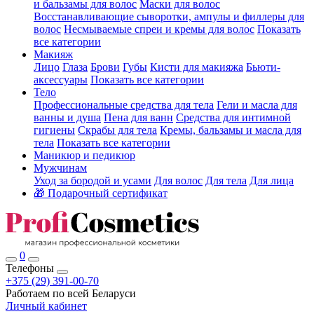
и бальзамы для волос
Маски для волос
Восстанавливающие сыворотки, ампулы и филлеры для
волос
Несмываемые спреи и кремы для волос
Показать
все категории
Макияж
Лицо
Глаза
Брови
Губы
Кисти для макияжа
Бьюти-
аксессуары
Показать все категории
Тело
Профессиональные средства для тела
Гели и масла для
ванны и душа
Пена для ванн
Средства для интимной
гигиены
Скрабы для тела
Кремы, бальзамы и масла для
тела
Показать все категории
Маникюр и педикюр
Мужчинам
Уход за бородой и усами
Для волос
Для тела
Для лица
🎁 Подарочный сертификат
0
Телефоны
+375 (29) 391-00-70
Работаем по всей Беларуси
Личный кабинет