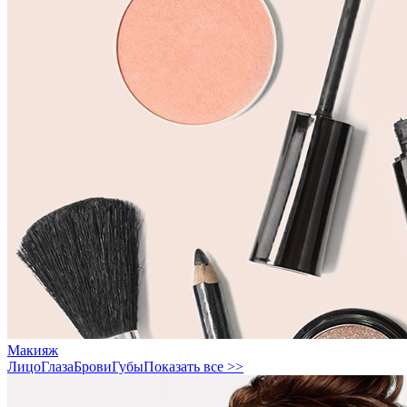
Макияж
Лицо
Глаза
Брови
Губы
Показать все >>