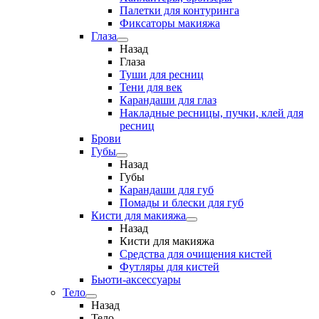
Палетки для контуринга
Фиксаторы макияжа
Глаза
Назад
Глаза
Туши для ресниц
Тени для век
Карандаши для глаз
Накладные ресницы, пучки, клей для
ресниц
Брови
Губы
Назад
Губы
Карандаши для губ
Помады и блески для губ
Кисти для макияжа
Назад
Кисти для макияжа
Средства для очищения кистей
Футляры для кистей
Бьюти-аксессуары
Тело
Назад
Тело