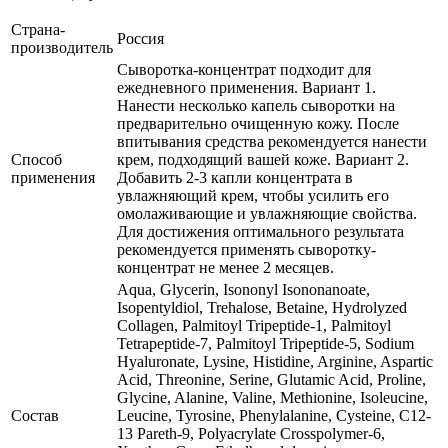
Страна-
Россия
производитель
Сыворотка-концентрат подходит для
ежедневного применения. Вариант 1.
Нанести несколько капель сыворотки на
предварительно очищенную кожу. После
впитывания средства рекомендуется нанести
Способ
крем, подходящий вашей коже. Вариант 2.
применения
Добавить 2-3 капли концентрата в
увлажняющий крем, чтобы усилить его
омолаживающие и увлажняющие свойства.
Для достижения оптимального результата
рекомендуется применять сыворотку-
концентрат не менее 2 месяцев.
Aqua, Glycerin, Isononyl Isononanoate,
Isopentyldiol, Trehalose, Betaine, Hydrolyzed
Collagen, Palmitoyl Tripeptide-1, Palmitoyl
Tetrapeptide-7, Palmitoyl Tripeptide-5, Sodium
Hyaluronate, Lysine, Histidine, Arginine, Aspartic
Acid, Threonine, Serine, Glutamic Acid, Proline,
Glycine, Alanine, Valine, Methionine, Isoleucine,
Состав
Leucine, Tyrosine, Phenylalanine, Cysteine, C12-
13 Pareth-9, Polyacrylate Crosspolymer-6,