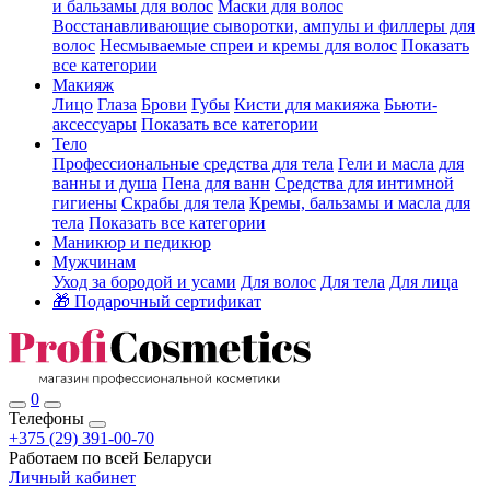
и бальзамы для волос
Маски для волос
Восстанавливающие сыворотки, ампулы и филлеры для
волос
Несмываемые спреи и кремы для волос
Показать
все категории
Макияж
Лицо
Глаза
Брови
Губы
Кисти для макияжа
Бьюти-
аксессуары
Показать все категории
Тело
Профессиональные средства для тела
Гели и масла для
ванны и душа
Пена для ванн
Средства для интимной
гигиены
Скрабы для тела
Кремы, бальзамы и масла для
тела
Показать все категории
Маникюр и педикюр
Мужчинам
Уход за бородой и усами
Для волос
Для тела
Для лица
🎁 Подарочный сертификат
0
Телефоны
+375 (29) 391-00-70
Работаем по всей Беларуси
Личный кабинет