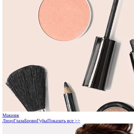
Макияж
Лицо
Глаза
Брови
Губы
Показать все >>