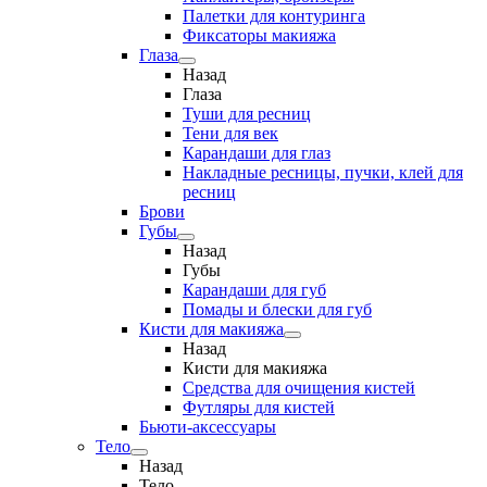
Палетки для контуринга
Фиксаторы макияжа
Глаза
Назад
Глаза
Туши для ресниц
Тени для век
Карандаши для глаз
Накладные ресницы, пучки, клей для
ресниц
Брови
Губы
Назад
Губы
Карандаши для губ
Помады и блески для губ
Кисти для макияжа
Назад
Кисти для макияжа
Средства для очищения кистей
Футляры для кистей
Бьюти-аксессуары
Тело
Назад
Тело