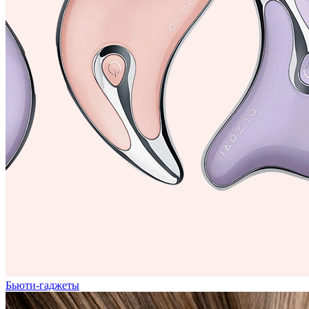
Бьюти-гаджеты