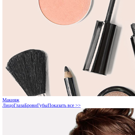
Макияж
Лицо
Глаза
Брови
Губы
Показать все >>