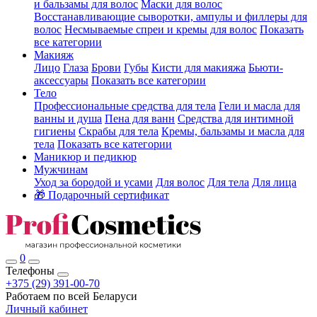
и бальзамы для волос
Маски для волос
Восстанавливающие сыворотки, ампулы и филлеры для
волос
Несмываемые спреи и кремы для волос
Показать
все категории
Макияж
Лицо
Глаза
Брови
Губы
Кисти для макияжа
Бьюти-
аксессуары
Показать все категории
Тело
Профессиональные средства для тела
Гели и масла для
ванны и душа
Пена для ванн
Средства для интимной
гигиены
Скрабы для тела
Кремы, бальзамы и масла для
тела
Показать все категории
Маникюр и педикюр
Мужчинам
Уход за бородой и усами
Для волос
Для тела
Для лица
🎁 Подарочный сертификат
0
Телефоны
+375 (29) 391-00-70
Работаем по всей Беларуси
Личный кабинет