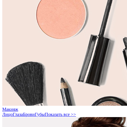
Макияж
Лицо
Глаза
Брови
Губы
Показать все >>