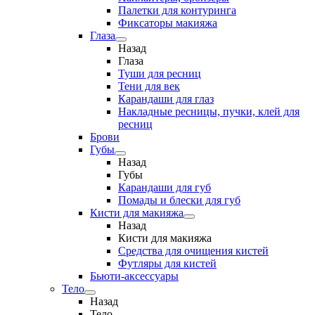
Палетки для контуринга
Фиксаторы макияжа
Глаза
Назад
Глаза
Туши для ресниц
Тени для век
Карандаши для глаз
Накладные ресницы, пучки, клей для
ресниц
Брови
Губы
Назад
Губы
Карандаши для губ
Помады и блески для губ
Кисти для макияжа
Назад
Кисти для макияжа
Средства для очищения кистей
Футляры для кистей
Бьюти-аксессуары
Тело
Назад
Тело