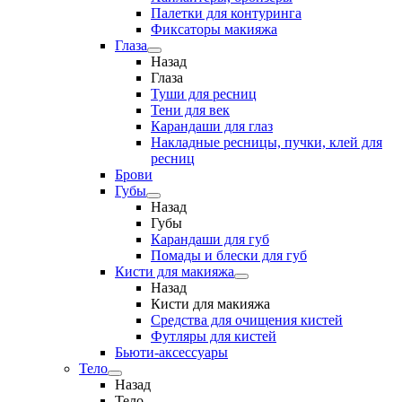
Палетки для контуринга
Фиксаторы макияжа
Глаза
Назад
Глаза
Туши для ресниц
Тени для век
Карандаши для глаз
Накладные ресницы, пучки, клей для
ресниц
Брови
Губы
Назад
Губы
Карандаши для губ
Помады и блески для губ
Кисти для макияжа
Назад
Кисти для макияжа
Средства для очищения кистей
Футляры для кистей
Бьюти-аксессуары
Тело
Назад
Тело