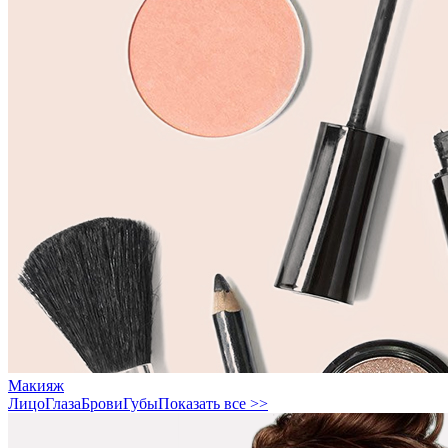
Макияж
Лицо
Глаза
Брови
Губы
Показать все >>