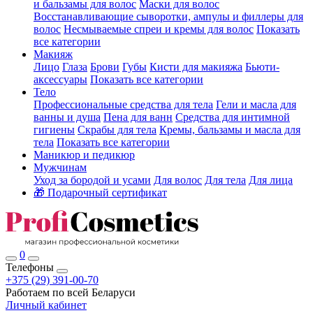
и бальзамы для волос
Маски для волос
Восстанавливающие сыворотки, ампулы и филлеры для
волос
Несмываемые спреи и кремы для волос
Показать
все категории
Макияж
Лицо
Глаза
Брови
Губы
Кисти для макияжа
Бьюти-
аксессуары
Показать все категории
Тело
Профессиональные средства для тела
Гели и масла для
ванны и душа
Пена для ванн
Средства для интимной
гигиены
Скрабы для тела
Кремы, бальзамы и масла для
тела
Показать все категории
Маникюр и педикюр
Мужчинам
Уход за бородой и усами
Для волос
Для тела
Для лица
🎁 Подарочный сертификат
0
Телефоны
+375 (29) 391-00-70
Работаем по всей Беларуси
Личный кабинет