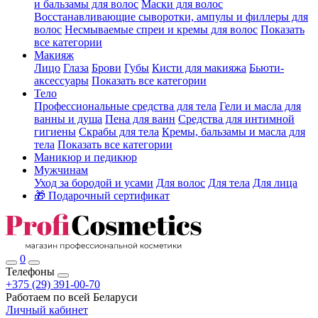
и бальзамы для волос
Маски для волос
Восстанавливающие сыворотки, ампулы и филлеры для
волос
Несмываемые спреи и кремы для волос
Показать
все категории
Макияж
Лицо
Глаза
Брови
Губы
Кисти для макияжа
Бьюти-
аксессуары
Показать все категории
Тело
Профессиональные средства для тела
Гели и масла для
ванны и душа
Пена для ванн
Средства для интимной
гигиены
Скрабы для тела
Кремы, бальзамы и масла для
тела
Показать все категории
Маникюр и педикюр
Мужчинам
Уход за бородой и усами
Для волос
Для тела
Для лица
🎁 Подарочный сертификат
0
Телефоны
+375 (29) 391-00-70
Работаем по всей Беларуси
Личный кабинет