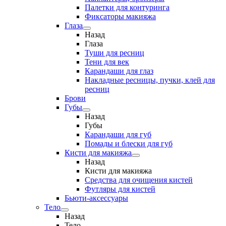
Палетки для контуринга
Фиксаторы макияжа
Глаза
Назад
Глаза
Туши для ресниц
Тени для век
Карандаши для глаз
Накладные ресницы, пучки, клей для
ресниц
Брови
Губы
Назад
Губы
Карандаши для губ
Помады и блески для губ
Кисти для макияжа
Назад
Кисти для макияжа
Средства для очищения кистей
Футляры для кистей
Бьюти-аксессуары
Тело
Назад
Тело