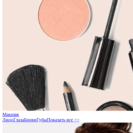
Макияж
Лицо
Глаза
Брови
Губы
Показать все >>