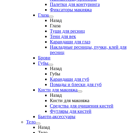
Палетки для контуринга
Фиксаторы макияжа
Глаза
Назад
Глаза
Туши для ресниц
Тени для век
Карандаши для глаз
Накладные ресницы, пучки, клей для
ресниц
Брови
Губы
Назад
Губы
Карандаши для губ
Помады и блески для губ
Кисти для макияжа
Назад
Кисти для макияжа
Средства для очищения кистей
Футляры для кистей
Бьюти-аксессуары
Тело
Назад
Тело