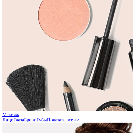
Макияж
Лицо
Глаза
Брови
Губы
Показать все >>