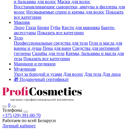
и бальзамы для волос
Маски для волос
Восстанавливающие сыворотки, ампулы и филлеры для
волос
Несмываемые спреи и кремы для волос
Показать
все категории
Макияж
Лицо
Глаза
Брови
Губы
Кисти для макияжа
Бьюти-
аксессуары
Показать все категории
Тело
Профессиональные средства для тела
Гели и масла для
ванны и душа
Пена для ванн
Средства для интимной
гигиены
Скрабы для тела
Кремы, бальзамы и масла для
тела
Показать все категории
Маникюр и педикюр
Мужчинам
Уход за бородой и усами
Для волос
Для тела
Для лица
🎁 Подарочный сертификат
0
Телефоны
+375 (29) 391-00-70
Работаем по всей Беларуси
Личный кабинет