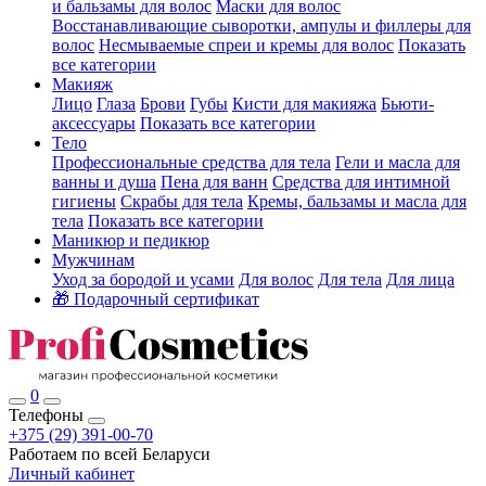
и бальзамы для волос
Маски для волос
Восстанавливающие сыворотки, ампулы и филлеры для
волос
Несмываемые спреи и кремы для волос
Показать
все категории
Макияж
Лицо
Глаза
Брови
Губы
Кисти для макияжа
Бьюти-
аксессуары
Показать все категории
Тело
Профессиональные средства для тела
Гели и масла для
ванны и душа
Пена для ванн
Средства для интимной
гигиены
Скрабы для тела
Кремы, бальзамы и масла для
тела
Показать все категории
Маникюр и педикюр
Мужчинам
Уход за бородой и усами
Для волос
Для тела
Для лица
🎁 Подарочный сертификат
0
Телефоны
+375 (29) 391-00-70
Работаем по всей Беларуси
Личный кабинет