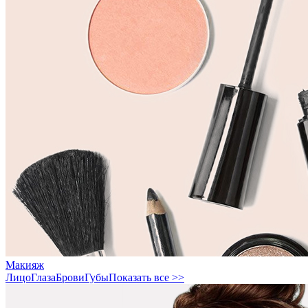
Макияж
Лицо
Глаза
Брови
Губы
Показать все >>