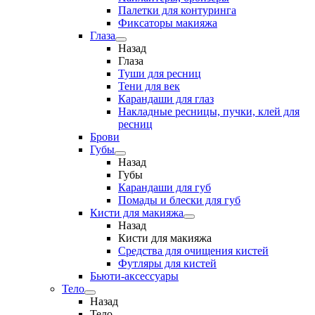
Палетки для контуринга
Фиксаторы макияжа
Глаза
Назад
Глаза
Туши для ресниц
Тени для век
Карандаши для глаз
Накладные ресницы, пучки, клей для
ресниц
Брови
Губы
Назад
Губы
Карандаши для губ
Помады и блески для губ
Кисти для макияжа
Назад
Кисти для макияжа
Средства для очищения кистей
Футляры для кистей
Бьюти-аксессуары
Тело
Назад
Тело