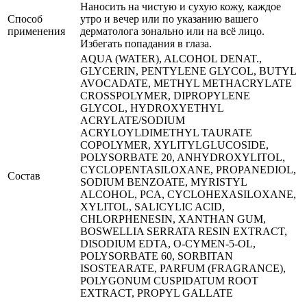
Наносить на чистую и сухую кожу, каждое
Способ
утро и вечер или по указанию вашего
применения
дерматолога зонально или на всё лицо.
Избегать попадания в глаза.
AQUA (WATER), ALCOHOL DENAT.,
GLYCERIN, PENTYLENE GLYCOL, BUTYL
AVOCADATE, METHYL METHACRYLATE
CROSSPOLYMER, DIPROPYLENE
GLYCOL, HYDROXYETHYL
ACRYLATE/SODIUM
ACRYLOYLDIMETHYL TAURATE
COPOLYMER, XYLITYLGLUCOSIDE,
POLYSORBATE 20, ANHYDROXYLITOL,
CYCLOPENTASILOXANE, PROPANEDIOL,
Состав
SODIUM BENZOATE, MYRISTYL
ALCOHOL, PCA, CYCLOHEXASILOXANE,
XYLITOL, SALICYLIC ACID,
CHLORPHENESIN, XANTHAN GUM,
BOSWELLIA SERRATA RESIN EXTRACT,
DISODIUM EDTA, O-CYMEN-5-OL,
POLYSORBATE 60, SORBITAN
ISOSTEARATE, PARFUM (FRAGRANCE),
POLYGONUM CUSPIDATUM ROOT
EXTRACT, PROPYL GALLATE