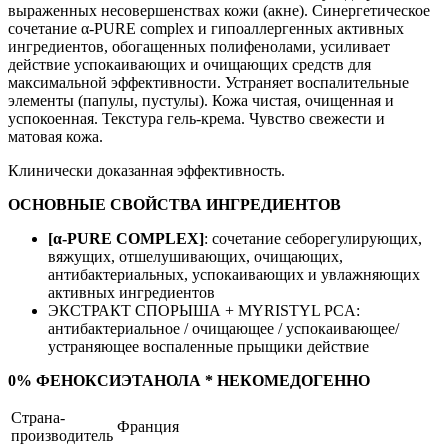
выраженных несовершенствах кожи (акне). Синергетическое
сочетание α-PURE complex и гипоаллергенных активных
ингредиентов, обогащенных полифенолами, усиливает
действие успокаивающих и очищающих средств для
максимальной эффективности. Устраняет воспалительные
элементы (папулы, пустулы). Кожа чистая, очищенная и
успокоенная. Текстура гель-крема. Чувство свежести и
матовая кожа.
Клинически доказанная эффективность.
ОСНОВНЫЕ СВОЙСТВА ИНГРЕДИЕНТОВ
[α-PURE COMPLEX]
: сочетание себорегулирующих,
вяжущих, отшелушивающих, очищающих,
антибактериальных, успокаивающих и увлажняющих
активных ингредиентов
ЭКСТРАКТ СПОРЫША + MYRISTYL PCA:
антибактериальное / очищающее / успокаивающее/
устраняющее воспаленные прыщики действие
0% ФЕНОКСИЭТАНОЛА * НЕКОМЕДОГЕННО
Страна-
Франция
производитель