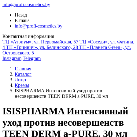
info@profi-cosmetics.by
Назад
E-mails
info@profi-cosmetics.by
Контактная информация
ТЦ «Атриум», ул. Первомайская, 57
ТЦ «Соседи», ул. Фатина,
4
ТЦ «Гринвич», ул. Белинского, 28
ТЦ «Планета Green», ул.
Островского, 5
Instagram
Telegram
Главная
Каталог
Лицо
Кремы
ISISPHARMA Интенсивный уход против
несовершенств TEEN DERM a-PURE, 30 мл
ISISPHARMA Интенсивный
уход против несовершенств
TEEN DERM a-PURE, 30 мл