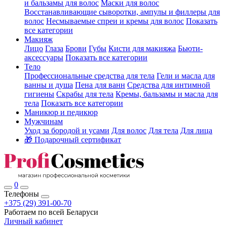
и бальзамы для волос
Маски для волос
Восстанавливающие сыворотки, ампулы и филлеры для
волос
Несмываемые спреи и кремы для волос
Показать
все категории
Макияж
Лицо
Глаза
Брови
Губы
Кисти для макияжа
Бьюти-
аксессуары
Показать все категории
Тело
Профессиональные средства для тела
Гели и масла для
ванны и душа
Пена для ванн
Средства для интимной
гигиены
Скрабы для тела
Кремы, бальзамы и масла для
тела
Показать все категории
Маникюр и педикюр
Мужчинам
Уход за бородой и усами
Для волос
Для тела
Для лица
🎁 Подарочный сертификат
0
Телефоны
+375 (29) 391-00-70
Работаем по всей Беларуси
Личный кабинет