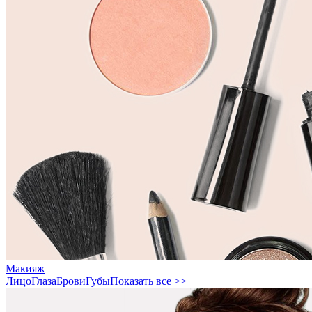
Макияж
Лицо
Глаза
Брови
Губы
Показать все >>