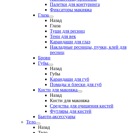
Палетки для контуринга
Фиксаторы макияжа
Глаза
Назад
Глаза
Туши для ресниц
Тени для век
Карандаши для глаз
Накладные ресницы, пучки, клей для
ресниц
Брови
Губы
Назад
Губы
Карандаши для губ
Помады и блески для губ
Кисти для макияжа
Назад
Кисти для макияжа
Средства для очищения кистей
Футляры для кистей
Бьюти-аксессуары
Тело
Назад
Тело