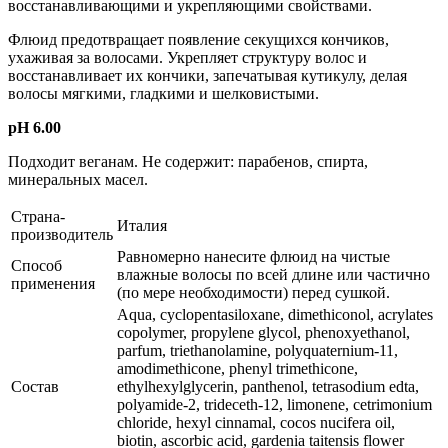
восстанавливающими и укрепляющими свойствами.
Флюид предотвращает появление секущихся кончиков,
ухаживая за волосами. Укрепляет структуру волос и
восстанавливает их кончики, запечатывая кутикулу, делая
волосы мягкими, гладкими и шелковистыми.
pH 6.00
Подходит веганам. Не содержит: парабенов, спирта,
минеральных масел.
Страна-
Италия
производитель
Равномерно нанесите флюид на чистые
Способ
влажные волосы по всей длине или частично
применения
(по мере необходимости) перед сушкой.
Aqua, cyclopentasiloxane, dimethiconol, acrylates
copolymer, propylene glycol, phenoxyethanol,
parfum, triethanolamine, polyquaternium-11,
amodimethicone, phenyl trimethicone,
Состав
ethylhexylglycerin, panthenol, tetrasodium edta,
polyamide-2, trideceth-12, limonene, cetrimonium
chloride, hexyl cinnamal, cocos nucifera oil,
biotin, ascorbic acid, gardenia taitensis flower