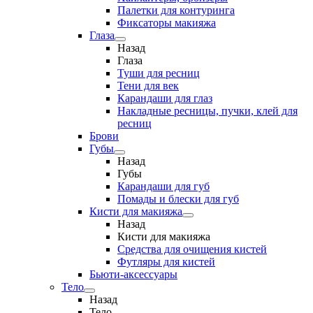
Палетки для контуринга
Фиксаторы макияжа
Глаза
Назад
Глаза
Туши для ресниц
Тени для век
Карандаши для глаз
Накладные ресницы, пучки, клей для
ресниц
Брови
Губы
Назад
Губы
Карандаши для губ
Помады и блески для губ
Кисти для макияжа
Назад
Кисти для макияжа
Средства для очищения кистей
Футляры для кистей
Бьюти-аксессуары
Тело
Назад
Тело