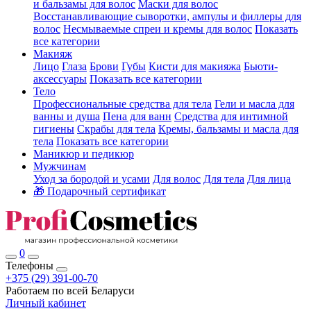
и бальзамы для волос
Маски для волос
Восстанавливающие сыворотки, ампулы и филлеры для
волос
Несмываемые спреи и кремы для волос
Показать
все категории
Макияж
Лицо
Глаза
Брови
Губы
Кисти для макияжа
Бьюти-
аксессуары
Показать все категории
Тело
Профессиональные средства для тела
Гели и масла для
ванны и душа
Пена для ванн
Средства для интимной
гигиены
Скрабы для тела
Кремы, бальзамы и масла для
тела
Показать все категории
Маникюр и педикюр
Мужчинам
Уход за бородой и усами
Для волос
Для тела
Для лица
🎁 Подарочный сертификат
0
Телефоны
+375 (29) 391-00-70
Работаем по всей Беларуси
Личный кабинет