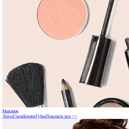
Макияж
Лицо
Глаза
Брови
Губы
Показать все >>