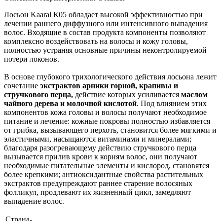
Лосьон Kaaral К05 обладает высокой эффективностью при
лечении раннего диффузного или интенсивного выпадения
волос. Входящие в состав продукта компоненты позволяют
комплексно воздействовать на волосы и кожу головы,
полностью устраняя основные причины неконтролируемой
потери локонов.
В основе глубокого трихологического действия лосьона лежит
сочетание
экстрактов арники горной, крапивы и
стручкового перца,
действие которых усиливается
маслом
чайного дерева и молочной кислотой
. Под влиянием этих
компонентов кожа головы и волосы получают необходимое
питание и лечение: кожные покровы полностью избавляется
от грибка, вызывающего перхоть, становится более мягкими и
эластичными, насыщаются витаминами и минералами;
благодаря разогревающему действию стручкового перца
вызывается прилив крови к корням волос, они получают
необходимые питательные элементы и кислород, становятся
более крепкими; антиоксидантные свойства растительных
экстрактов предупреждают раннее старение волосяных
фолликул, продлевают их жизненный цикл, замедляют
выпадение волос.
Страна-