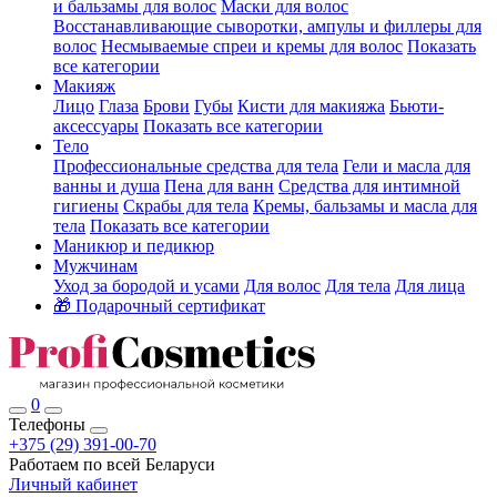
и бальзамы для волос
Маски для волос
Восстанавливающие сыворотки, ампулы и филлеры для
волос
Несмываемые спреи и кремы для волос
Показать
все категории
Макияж
Лицо
Глаза
Брови
Губы
Кисти для макияжа
Бьюти-
аксессуары
Показать все категории
Тело
Профессиональные средства для тела
Гели и масла для
ванны и душа
Пена для ванн
Средства для интимной
гигиены
Скрабы для тела
Кремы, бальзамы и масла для
тела
Показать все категории
Маникюр и педикюр
Мужчинам
Уход за бородой и усами
Для волос
Для тела
Для лица
🎁 Подарочный сертификат
0
Телефоны
+375 (29) 391-00-70
Работаем по всей Беларуси
Личный кабинет