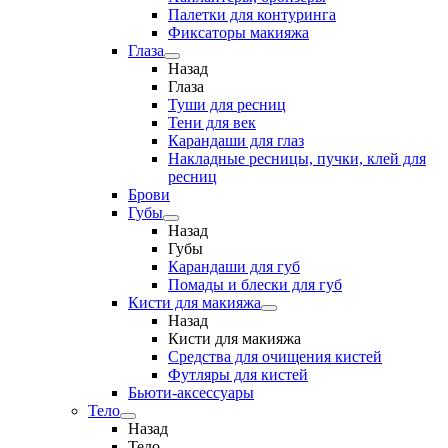
Палетки для контуринга
Фиксаторы макияжа
Глаза
Назад
Глаза
Туши для ресниц
Тени для век
Карандаши для глаз
Накладные ресницы, пучки, клей для
ресниц
Брови
Губы
Назад
Губы
Карандаши для губ
Помады и блески для губ
Кисти для макияжа
Назад
Кисти для макияжа
Средства для очищения кистей
Футляры для кистей
Бьюти-аксессуары
Тело
Назад
Тело