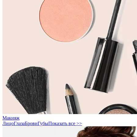
Макияж
Лицо
Глаза
Брови
Губы
Показать все >>