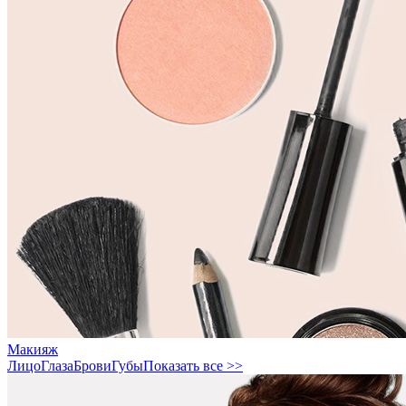
Макияж
Лицо
Глаза
Брови
Губы
Показать все >>