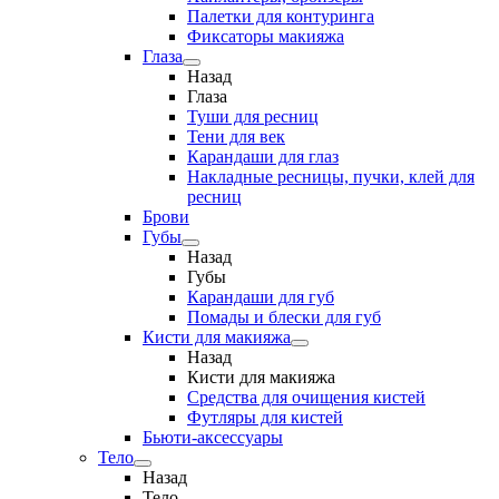
Палетки для контуринга
Фиксаторы макияжа
Глаза
Назад
Глаза
Туши для ресниц
Тени для век
Карандаши для глаз
Накладные ресницы, пучки, клей для
ресниц
Брови
Губы
Назад
Губы
Карандаши для губ
Помады и блески для губ
Кисти для макияжа
Назад
Кисти для макияжа
Средства для очищения кистей
Футляры для кистей
Бьюти-аксессуары
Тело
Назад
Тело