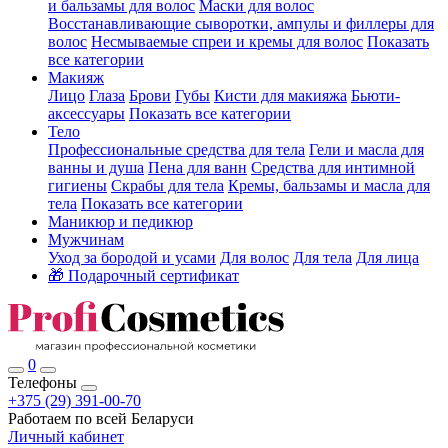
и бальзамы для волос
Маски для волос
Восстанавливающие сыворотки, ампулы и филлеры для
волос
Несмываемые спреи и кремы для волос
Показать
все категории
Макияж
Лицо
Глаза
Брови
Губы
Кисти для макияжа
Бьюти-
аксессуары
Показать все категории
Тело
Профессиональные средства для тела
Гели и масла для
ванны и душа
Пена для ванн
Средства для интимной
гигиены
Скрабы для тела
Кремы, бальзамы и масла для
тела
Показать все категории
Маникюр и педикюр
Мужчинам
Уход за бородой и усами
Для волос
Для тела
Для лица
🎁 Подарочный сертификат
0
Телефоны
+375 (29) 391-00-70
Работаем по всей Беларуси
Личный кабинет