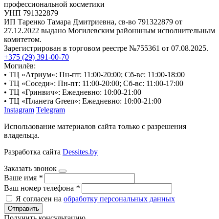
профессиональной косметики
УНП 791322879
ИП Таренко Тамара Дмитриевна, св-во 791322879 от
27.12.2022 выдано Могилевским районнным исполнительным
комитетом.
Зарегистрирован в торговом реестре №755361 от 07.08.2025.
+375 (29) 391-00-70
Могилёв:
• ТЦ «Атриум»: Пн-пт: 11:00-20:00; Сб-вс: 11:00-18:00
• ТЦ «Соседи»: Пн-пт: 11:00-20:00; Сб-вс: 11:00-17:00
• ТЦ «Гринвич»: Ежедневно: 10:00-21:00
• ТЦ «Планета Green»: Ежедневно: 10:00-21:00
Instagram
Telegram
Использование материалов сайта только с разрешения
владельца.
Разработка сайта
Dessites.by
Заказать звонок
Ваше имя
*
Ваш номер телефона
*
Я согласен на
обработку персональных данных
Отправить
Получить консультацию