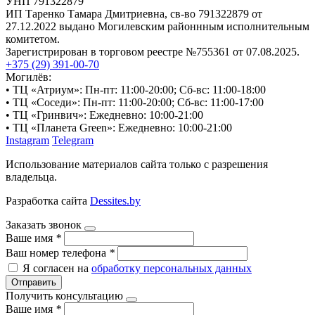
УНП 791322879
ИП Таренко Тамара Дмитриевна, св-во 791322879 от
27.12.2022 выдано Могилевским районнным исполнительным
комитетом.
Зарегистрирован в торговом реестре №755361 от 07.08.2025.
+375 (29) 391-00-70
Могилёв:
• ТЦ «Атриум»: Пн-пт: 11:00-20:00; Сб-вс: 11:00-18:00
• ТЦ «Соседи»: Пн-пт: 11:00-20:00; Сб-вс: 11:00-17:00
• ТЦ «Гринвич»: Ежедневно: 10:00-21:00
• ТЦ «Планета Green»: Ежедневно: 10:00-21:00
Instagram
Telegram
Использование материалов сайта только с разрешения
владельца.
Разработка сайта
Dessites.by
Заказать звонок
Ваше имя
*
Ваш номер телефона
*
Я согласен на
обработку персональных данных
Отправить
Получить консультацию
Ваше имя
*