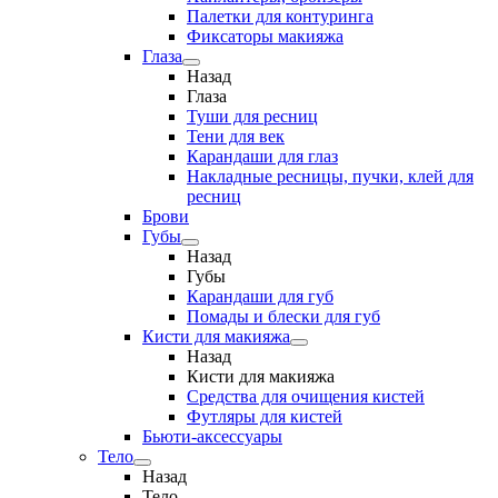
Палетки для контуринга
Фиксаторы макияжа
Глаза
Назад
Глаза
Туши для ресниц
Тени для век
Карандаши для глаз
Накладные ресницы, пучки, клей для
ресниц
Брови
Губы
Назад
Губы
Карандаши для губ
Помады и блески для губ
Кисти для макияжа
Назад
Кисти для макияжа
Средства для очищения кистей
Футляры для кистей
Бьюти-аксессуары
Тело
Назад
Тело