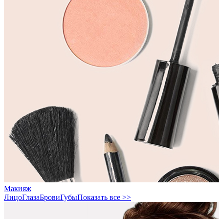
Макияж
Лицо
Глаза
Брови
Губы
Показать все >>