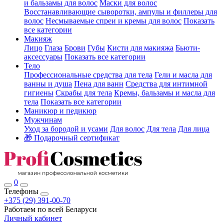
и бальзамы для волос
Маски для волос
Восстанавливающие сыворотки, ампулы и филлеры для
волос
Несмываемые спреи и кремы для волос
Показать
все категории
Макияж
Лицо
Глаза
Брови
Губы
Кисти для макияжа
Бьюти-
аксессуары
Показать все категории
Тело
Профессиональные средства для тела
Гели и масла для
ванны и душа
Пена для ванн
Средства для интимной
гигиены
Скрабы для тела
Кремы, бальзамы и масла для
тела
Показать все категории
Маникюр и педикюр
Мужчинам
Уход за бородой и усами
Для волос
Для тела
Для лица
🎁 Подарочный сертификат
0
Телефоны
+375 (29) 391-00-70
Работаем по всей Беларуси
Личный кабинет