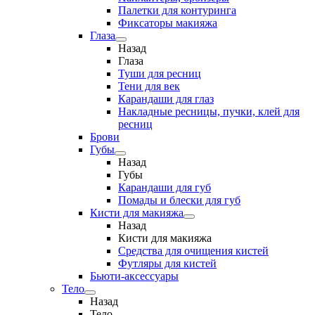
Палетки для контуринга
Фиксаторы макияжа
Глаза
Назад
Глаза
Туши для ресниц
Тени для век
Карандаши для глаз
Накладные ресницы, пучки, клей для
ресниц
Брови
Губы
Назад
Губы
Карандаши для губ
Помады и блески для губ
Кисти для макияжа
Назад
Кисти для макияжа
Средства для очищения кистей
Футляры для кистей
Бьюти-аксессуары
Тело
Назад
Тело