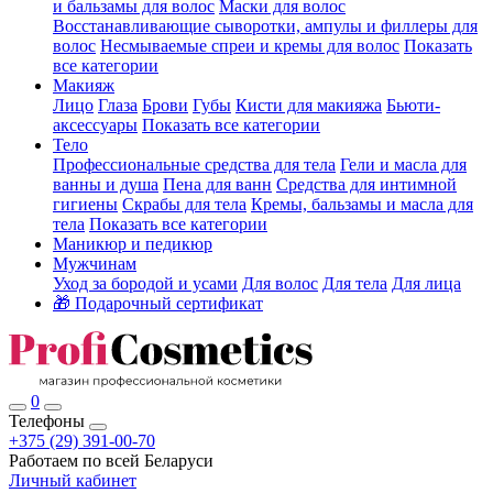
и бальзамы для волос
Маски для волос
Восстанавливающие сыворотки, ампулы и филлеры для
волос
Несмываемые спреи и кремы для волос
Показать
все категории
Макияж
Лицо
Глаза
Брови
Губы
Кисти для макияжа
Бьюти-
аксессуары
Показать все категории
Тело
Профессиональные средства для тела
Гели и масла для
ванны и душа
Пена для ванн
Средства для интимной
гигиены
Скрабы для тела
Кремы, бальзамы и масла для
тела
Показать все категории
Маникюр и педикюр
Мужчинам
Уход за бородой и усами
Для волос
Для тела
Для лица
🎁 Подарочный сертификат
0
Телефоны
+375 (29) 391-00-70
Работаем по всей Беларуси
Личный кабинет