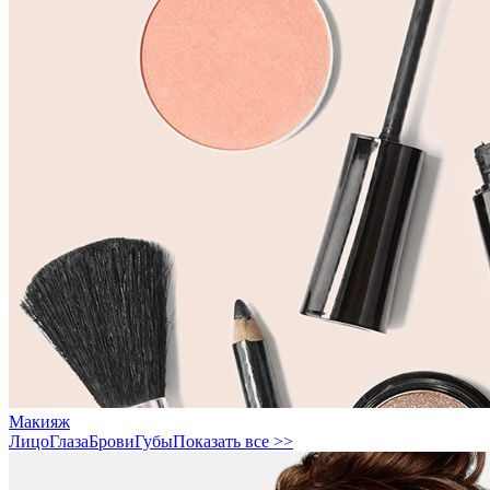
Макияж
Лицо
Глаза
Брови
Губы
Показать все >>