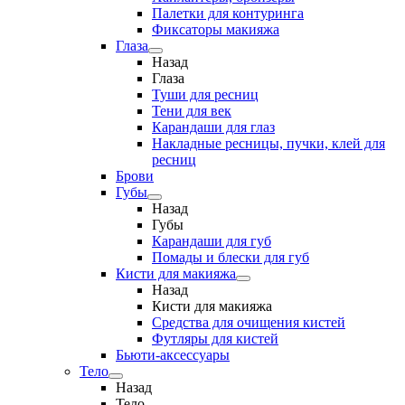
Палетки для контуринга
Фиксаторы макияжа
Глаза
Назад
Глаза
Туши для ресниц
Тени для век
Карандаши для глаз
Накладные ресницы, пучки, клей для
ресниц
Брови
Губы
Назад
Губы
Карандаши для губ
Помады и блески для губ
Кисти для макияжа
Назад
Кисти для макияжа
Средства для очищения кистей
Футляры для кистей
Бьюти-аксессуары
Тело
Назад
Тело