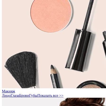
Макияж
Лицо
Глаза
Брови
Губы
Показать все >>