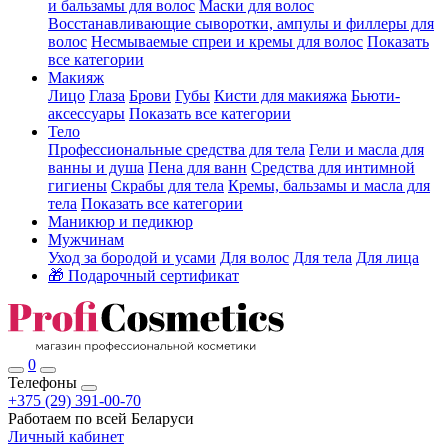
и бальзамы для волос
Маски для волос
Восстанавливающие сыворотки, ампулы и филлеры для
волос
Несмываемые спреи и кремы для волос
Показать
все категории
Макияж
Лицо
Глаза
Брови
Губы
Кисти для макияжа
Бьюти-
аксессуары
Показать все категории
Тело
Профессиональные средства для тела
Гели и масла для
ванны и душа
Пена для ванн
Средства для интимной
гигиены
Скрабы для тела
Кремы, бальзамы и масла для
тела
Показать все категории
Маникюр и педикюр
Мужчинам
Уход за бородой и усами
Для волос
Для тела
Для лица
🎁 Подарочный сертификат
0
Телефоны
+375 (29) 391-00-70
Работаем по всей Беларуси
Личный кабинет