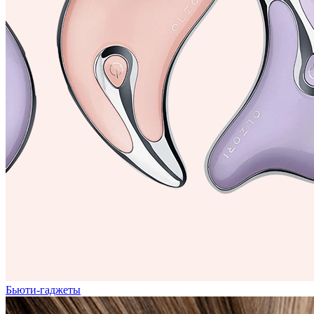
Бьюти-гаджеты