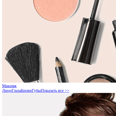
Макияж
Лицо
Глаза
Брови
Губы
Показать все >>