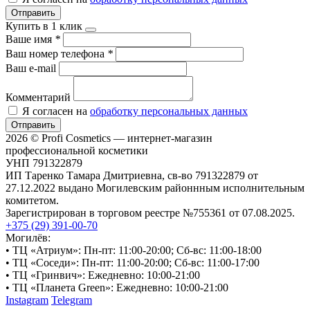
Отправить
Купить в 1 клик
Ваше имя
*
Ваш номер телефона
*
Ваш e-mail
Комментарий
Я согласен на
обработку персональных данных
Отправить
2026 © Profi Cosmetics — интернет-магазин
профессиональной косметики
УНП 791322879
ИП Таренко Тамара Дмитриевна, св-во 791322879 от
27.12.2022 выдано Могилевским районнным исполнительным
комитетом.
Зарегистрирован в торговом реестре №755361 от 07.08.2025.
+375 (29) 391-00-70
Могилёв:
• ТЦ «Атриум»: Пн-пт: 11:00-20:00; Сб-вс: 11:00-18:00
• ТЦ «Соседи»: Пн-пт: 11:00-20:00; Сб-вс: 11:00-17:00
• ТЦ «Гринвич»: Ежедневно: 10:00-21:00
• ТЦ «Планета Green»: Ежедневно: 10:00-21:00
Instagram
Telegram