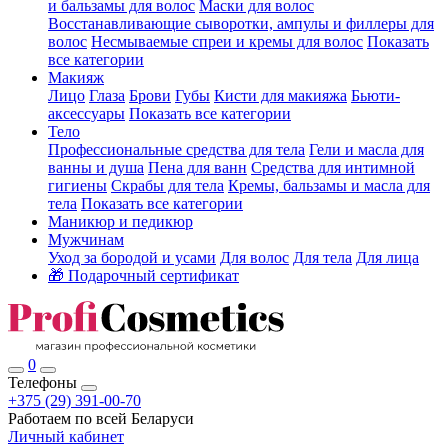
и бальзамы для волос
Маски для волос
Восстанавливающие сыворотки, ампулы и филлеры для
волос
Несмываемые спреи и кремы для волос
Показать
все категории
Макияж
Лицо
Глаза
Брови
Губы
Кисти для макияжа
Бьюти-
аксессуары
Показать все категории
Тело
Профессиональные средства для тела
Гели и масла для
ванны и душа
Пена для ванн
Средства для интимной
гигиены
Скрабы для тела
Кремы, бальзамы и масла для
тела
Показать все категории
Маникюр и педикюр
Мужчинам
Уход за бородой и усами
Для волос
Для тела
Для лица
🎁 Подарочный сертификат
0
Телефоны
+375 (29) 391-00-70
Работаем по всей Беларуси
Личный кабинет