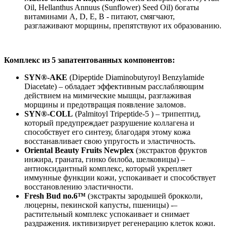
Oil, Hellanthus Annuus (Sunflower) Seed Oil) богаты
витаминами А, D, Е, В - питают, смягчают,
разглаживают морщины, препятствуют их образованию.
Комплекс из 5 запатентованных компонентов:
SYN®️-AKE
(Dipeptide Diaminobutyroyl Benzylamide
Diacetate) – обладает эффективным расслабляющим
действием на мимические мышцы, разглаживая
морщины и предотвращая появление заломов.
SYN®️-COLL
(Palmitoyl Tripeptide-5 ) – трипептид,
который предупреждает разрушение коллагена и
способствует его синтезу, благодаря этому кожа
восстанавливает свою упругость и эластичность.
Oriental Beauty Fruits Newplex
(экстрактов фруктов
инжира, граната, гинко билоба, шелковицы) –
антиоксидантный комплекс, который укрепляет
иммунные функции кожи, успокаивает и способствует
восстановлению эластичности.
Fresh Bud no.6™️
(экстракты зародышей брокколи,
люцерны, пекинской капусты, пшеницы) -–
растительный комплекс успокаивает и снимает
раздражения. иктивизирует регенерацию клеток кожи.