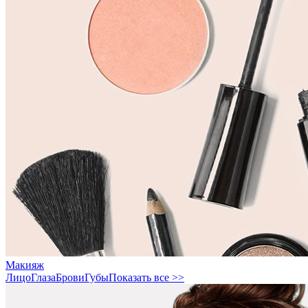
Макияж
Лицо
Глаза
Брови
Губы
Показать все >>