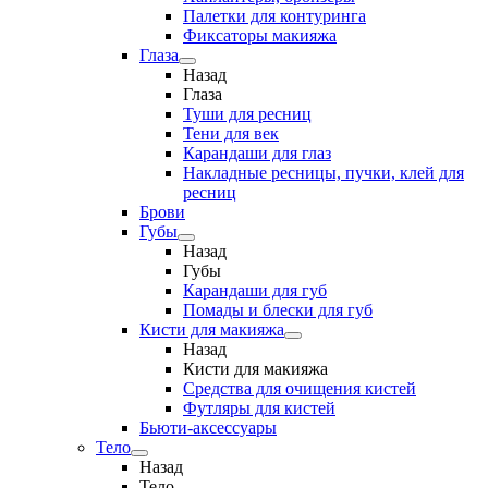
Палетки для контуринга
Фиксаторы макияжа
Глаза
Назад
Глаза
Туши для ресниц
Тени для век
Карандаши для глаз
Накладные ресницы, пучки, клей для
ресниц
Брови
Губы
Назад
Губы
Карандаши для губ
Помады и блески для губ
Кисти для макияжа
Назад
Кисти для макияжа
Средства для очищения кистей
Футляры для кистей
Бьюти-аксессуары
Тело
Назад
Тело