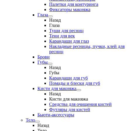
Палетки для контуринга
Фиксаторы макияжа
Глаза
Назад
Глаза
Туши для ресниц
Тени для век
Карандаши для глаз
Накладные ресницы, пучки, клей для
ресниц
Брови
Губы
Назад
Губы
Карандаши для губ
Помады и блески для губ
Кисти для макияжа
Назад
Кисти для макияжа
Средства для очищения кистей
Футляры для кистей
Бьюти-аксессуары
Тело
Назад
Тело