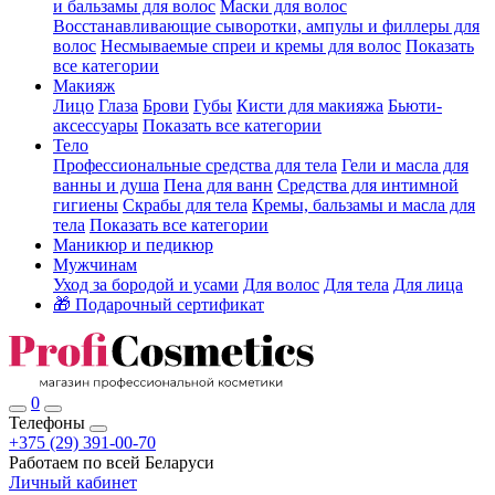
и бальзамы для волос
Маски для волос
Восстанавливающие сыворотки, ампулы и филлеры для
волос
Несмываемые спреи и кремы для волос
Показать
все категории
Макияж
Лицо
Глаза
Брови
Губы
Кисти для макияжа
Бьюти-
аксессуары
Показать все категории
Тело
Профессиональные средства для тела
Гели и масла для
ванны и душа
Пена для ванн
Средства для интимной
гигиены
Скрабы для тела
Кремы, бальзамы и масла для
тела
Показать все категории
Маникюр и педикюр
Мужчинам
Уход за бородой и усами
Для волос
Для тела
Для лица
🎁 Подарочный сертификат
0
Телефоны
+375 (29) 391-00-70
Работаем по всей Беларуси
Личный кабинет