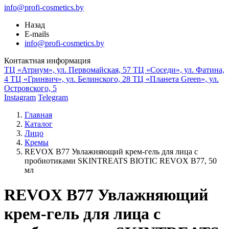
info@profi-cosmetics.by
Назад
E-mails
info@profi-cosmetics.by
Контактная информация
ТЦ «Атриум», ул. Первомайская, 57
ТЦ «Соседи», ул. Фатина,
4
ТЦ «Гринвич», ул. Белинского, 28
ТЦ «Планета Green», ул.
Островского, 5
Instagram
Telegram
Главная
Каталог
Лицо
Кремы
REVOX B77 Увлажняющий крем-гель для лица с
пробиотиками SKINTREATS BIOTIC REVOX B77, 50
мл
REVOX B77 Увлажняющий
крем-гель для лица с