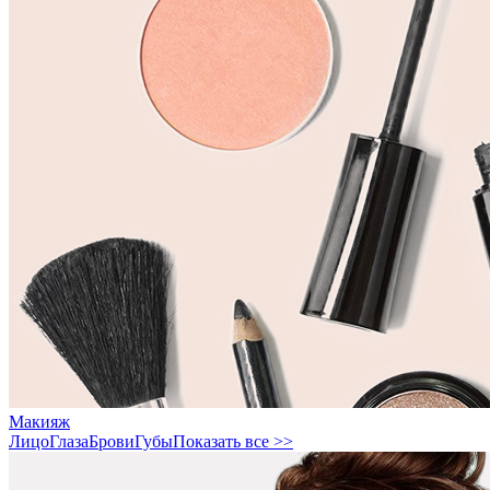
Макияж
Лицо
Глаза
Брови
Губы
Показать все >>