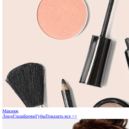
Макияж
Лицо
Глаза
Брови
Губы
Показать все >>