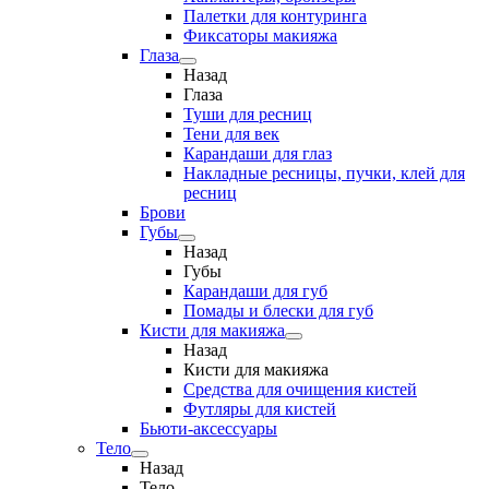
Палетки для контуринга
Фиксаторы макияжа
Глаза
Назад
Глаза
Туши для ресниц
Тени для век
Карандаши для глаз
Накладные ресницы, пучки, клей для
ресниц
Брови
Губы
Назад
Губы
Карандаши для губ
Помады и блески для губ
Кисти для макияжа
Назад
Кисти для макияжа
Средства для очищения кистей
Футляры для кистей
Бьюти-аксессуары
Тело
Назад
Тело