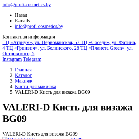
info@profi-cosmetics.by
Назад
E-mails
info@profi-cosmetics.by
Контактная информация
ТЦ «Атриум», ул. Первомайская, 57
ТЦ «Соседи», ул. Фатина,
4
ТЦ «Гринвич», ул. Белинского, 28
ТЦ «Планета Green», ул.
Островского, 5
Instagram
Telegram
Главная
Каталог
Макияж
Кисти для макияжа
VALERI-D Кисть для визажа BG09
VALERI-D Кисть для визажа
BG09
VALERI-D Кисть для визажа BG09