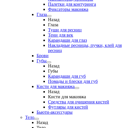
Палетки для контуринга
Фиксаторы макияжа
Глаза
Назад
Глаза
Туши для ресниц
Тени для век
Карандаши для глаз
Накладные ресницы, пучки, клей для
ресниц
Брови
Губы
Назад
Губы
Карандаши для губ
Помады и блески для губ
Кисти для макияжа
Назад
Кисти для макияжа
Средства для очищения кистей
Футляры для кистей
Бьюти-аксессуары
Тело
Назад
Тело