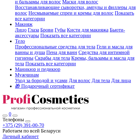
и бальзамы для волос
Маски для волос
Восстанавливающие сыворотки, ампулы и филлеры для
волос
Несмываемые спреи и кремы для волос
Показать
все категории
Макияж
Лицо
Глаза
Брови
Губы
Кисти для макияжа
Бьюти-
аксессуары
Показать все категории
Тело
Профессиональные средства для тела
Гели и масла для
ванны и душа
Пена для ванн
Средства для интимной
гигиены
Скрабы для тела
Кремы, бальзамы и масла для
тела
Показать все категории
Маникюр и педикюр
Мужчинам
Уход за бородой и усами
Для волос
Для тела
Для лица
🎁 Подарочный сертификат
0
Телефоны
+375 (29) 391-00-70
Работаем по всей Беларуси
Личный кабинет