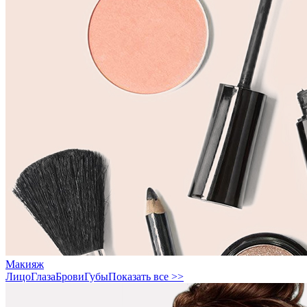
Макияж
Лицо
Глаза
Брови
Губы
Показать все >>