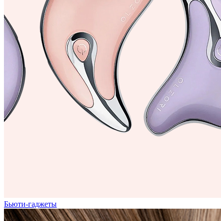
Бьюти-гаджеты