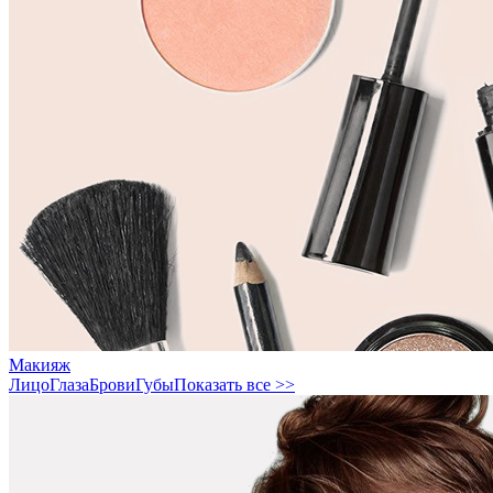
Макияж
Лицо
Глаза
Брови
Губы
Показать все >>