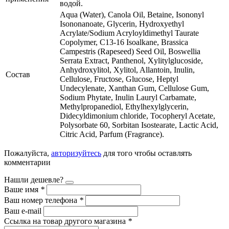
водой.
Aqua (Water), Canola Oil, Betaine, Isononyl
Isononanoate, Glycerin, Hydroxyethyl
Acrylate/Sodium Acryloyldimethyl Taurate
Copolymer, C13-16 Isoalkane, Brassica
Campestris (Rapeseed) Seed Oil, Boswellia
Serrata Extract, Panthenol, Xylitylglucoside,
Anhydroxylitol, Xylitol, Allantoin, Inulin,
Состав
Cellulose, Fructose, Glucose, Heptyl
Undecylenate, Xanthan Gum, Cellulose Gum,
Sodium Phytate, Inulin Lauryl Carbamate,
Methylpropanediol, Ethylhexylglycerin,
Didecyldimonium chloride, Tocopheryl Acetate,
Polysorbate 60, Sorbitan Isostearate, Lactic Acid,
Citric Acid, Parfum (Fragrance).
Пожалуйста,
авторизуйтесь
для того чтобы оставлять
комментарии
Нашли дешевле?
Ваше имя
*
Ваш номер телефона
*
Ваш e-mail
Ссылка на товар другого магазина
*