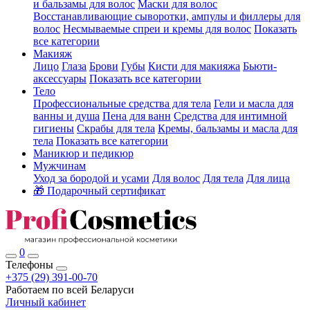
и бальзамы для волос
Маски для волос
Восстанавливающие сыворотки, ампулы и филлеры для
волос
Несмываемые спреи и кремы для волос
Показать
все категории
Макияж
Лицо
Глаза
Брови
Губы
Кисти для макияжа
Бьюти-
аксессуары
Показать все категории
Тело
Профессиональные средства для тела
Гели и масла для
ванны и душа
Пена для ванн
Средства для интимной
гигиены
Скрабы для тела
Кремы, бальзамы и масла для
тела
Показать все категории
Маникюр и педикюр
Мужчинам
Уход за бородой и усами
Для волос
Для тела
Для лица
🎁 Подарочный сертификат
0
Телефоны
+375 (29) 391-00-70
Работаем по всей Беларуси
Личный кабинет