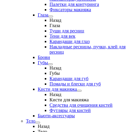
Палетки для контуринга
Фиксаторы макияжа
Глаза
Назад
Глаза
Туши для ресниц
Тени для век
Карандаши для глаз
Накладные ресницы, пучки, клей для
ресниц
Брови
Губы
Назад
Губы
Карандаши для губ
Помады и блески для губ
Кисти для макияжа
Назад
Кисти для макияжа
Средства для очищения кистей
Футляры для кистей
Бьюти-аксессуары
Тело
Назад
Тело