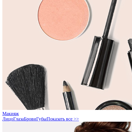
Макияж
Лицо
Глаза
Брови
Губы
Показать все >>